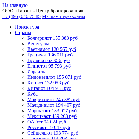
На главную
ООО «
Гарант
- Центр бронирования»
+7 (495) 646 75 85
Мы вам перезвоним
Поиск тура
Cтраны
Болгария
от 155 383 руб
Венесуэла
Вьетнам
от 120 565 руб
Греция
от 136 011 руб
Грузия
от 63 956 руб
Египет
от 95 793 руб
Израиль
Индонезия
от 155 071 руб
Кипр
от 132 953 руб
Китай
от 104 918 руб
Куба
Маврикий
от 245 885 руб
Мальдивы
от 194 407 руб
Марокко
от 183 057 руб
Мексика
от 489 263 руб
ОАЭ
от 94 024 руб
Россия
от 19 947 руб
Сейшелы
от 193 774 руб
Таиланд
от 113 303 руб