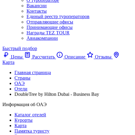
О туроператоре
Вакансии
Контакты
Единый реестр туроператоров
Отправляющие офисы
Принимающие офисы
Награды TEZ TOUR
Авиакомпании
Быстрый подбор
Цены
Рассчитать
Описание
Отзывы
Карта
Главная страница
Cтраны
ОАЭ
Отели
DoubleTree by Hilton Dubai - Business Bay
Информация об ОАЭ
Каталог отелей
Курорты
Карта
Памятка туристу