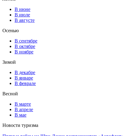
В июне
В июле
В августе
Осенью
В сентябре
В октябре
В ноябре
Зимой
В декабре
В январе
В феврале
Весной
В марте
В апреле
В мае
Новости туризма