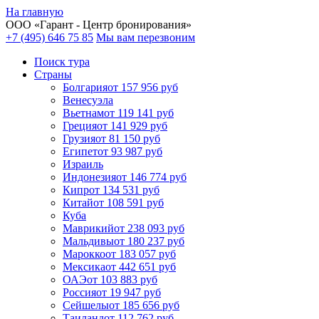
На главную
ООО «
Гарант
- Центр бронирования»
+7 (495) 646 75 85
Мы вам перезвоним
Поиск тура
Cтраны
Болгария
от 157 956 руб
Венесуэла
Вьетнам
от 119 141 руб
Греция
от 141 929 руб
Грузия
от 81 150 руб
Египет
от 93 987 руб
Израиль
Индонезия
от 146 774 руб
Кипр
от 134 531 руб
Китай
от 108 591 руб
Куба
Маврикий
от 238 093 руб
Мальдивы
от 180 237 руб
Марокко
от 183 057 руб
Мексика
от 442 651 руб
ОАЭ
от 103 883 руб
Россия
от 19 947 руб
Сейшелы
от 185 656 руб
Таиланд
от 112 762 руб