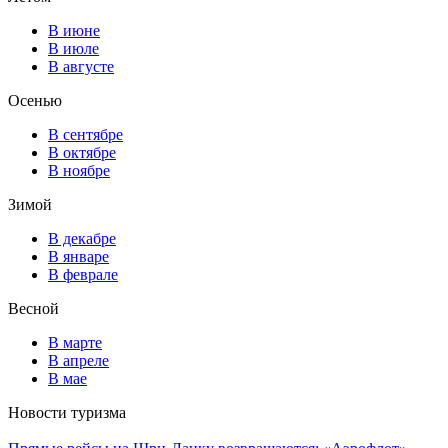
В июне
В июле
В августе
Осенью
В сентябре
В октябре
В ноябре
Зимой
В декабре
В январе
В феврале
Весной
В марте
В апреле
В мае
Новости туризма