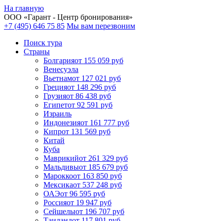
На главную
ООО «
Гарант
- Центр бронирования»
+7 (495) 646 75 85
Мы вам перезвоним
Поиск тура
Cтраны
Болгария
от 155 059 руб
Венесуэла
Вьетнам
от 127 021 руб
Греция
от 148 296 руб
Грузия
от 86 438 руб
Египет
от 92 591 руб
Израиль
Индонезия
от 161 777 руб
Кипр
от 131 569 руб
Китай
Куба
Маврикий
от 261 329 руб
Мальдивы
от 185 679 руб
Марокко
от 163 850 руб
Мексика
от 537 248 руб
ОАЭ
от 96 595 руб
Россия
от 19 947 руб
Сейшелы
от 196 707 руб
Таиланд
от 117 801 руб