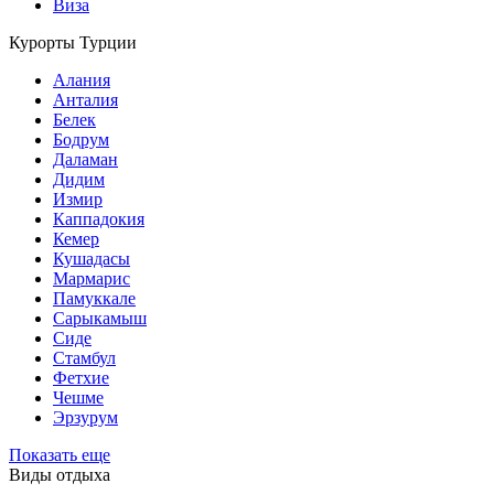
Виза
Курорты Турции
Алания
Анталия
Белек
Бодрум
Даламан
Дидим
Измир
Каппадокия
Кемер
Кушадасы
Мармарис
Памуккале
Сарыкамыш
Сиде
Стамбул
Фетхие
Чешме
Эрзурум
Показать еще
Виды отдыха