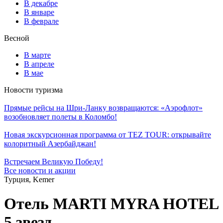
В декабре
В январе
В феврале
Весной
В марте
В апреле
В мае
Новости туризма
Прямые рейсы на Шри-Ланку возвращаются: «Аэрофлот»
возобновляет полеты в Коломбо!
Новая экскурсионная программа от TEZ TOUR: открывайте
колоритный Азербайджан!
Встречаем Великую Победу!
Все новости и акции
Турция, Kemer
Отель MARTI MYRA HOTEL
5 звезд