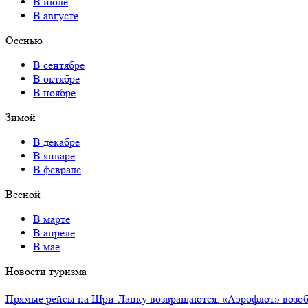
В июле
В августе
Осенью
В сентябре
В октябре
В ноябре
Зимой
В декабре
В январе
В феврале
Весной
В марте
В апреле
В мае
Новости туризма
Прямые рейсы на Шри-Ланку возвращаются: «Аэрофлот» возоб