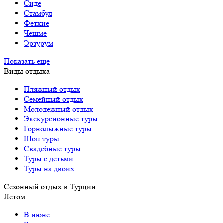
Сиде
Стамбул
Фетхие
Чешме
Эрзурум
Показать еще
Виды отдыха
Пляжный отдых
Семейный отдых
Молодежный отдых
Экскурсионные туры
Горнолыжные туры
Шоп туры
Свадебные туры
Туры с детьми
Туры на двоих
Сезонный отдых в Турции
Летом
В июне