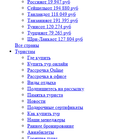
Россия
от 19 947 руб
Сейшелы
от 194 880 руб
Таиланд
от 118 049 руб
Танзания
от 191 395 руб
Тунис
от 120 274 руб
Турция
от 79 265 руб
Шри-Ланка
от 127 804 руб
Все страны
Туристам
Где купить
Купить тур онлайн
Рассрочка Online
Рассрочка в офисе
Виды отдыха
Подпишитесь на рассылку
Памятка туриста
Новости
Подарочные сертификаты
Как купить тур
Наши менеджеры
Раннее бронирование
Авиабилеты
Горящие туры