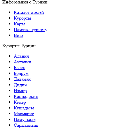
Информация о Турции
Каталог отелей
Курорты
Карта
Памятка туристу
Виза
Курорты Турции
Алания
Анталия
Белек
Бодрум
Даламан
Дидим
Измир
Каппадокия
Кемер
Кушадасы
Мармарис
Памуккале
Сарыкамыш