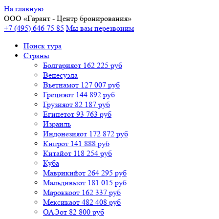
На главную
ООО «
Гарант
- Центр бронирования»
+7 (495) 646 75 85
Мы вам перезвоним
Поиск тура
Cтраны
Болгария
от 162 225 руб
Венесуэла
Вьетнам
от 127 007 руб
Греция
от 144 892 руб
Грузия
от 82 187 руб
Египет
от 93 763 руб
Израиль
Индонезия
от 172 872 руб
Кипр
от 141 888 руб
Китай
от 118 254 руб
Куба
Маврикий
от 264 295 руб
Мальдивы
от 181 015 руб
Марокко
от 162 337 руб
Мексика
от 482 408 руб
ОАЭ
от 82 800 руб