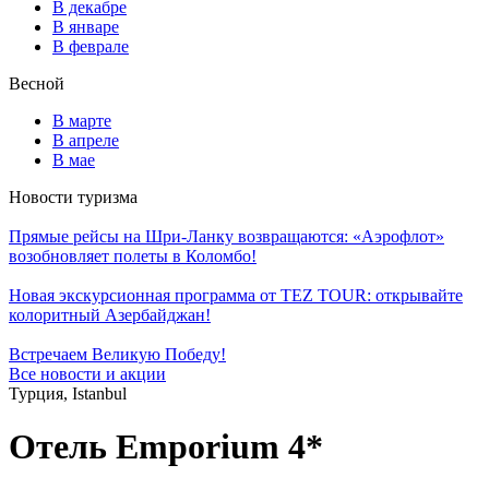
В декабре
В январе
В феврале
Весной
В марте
В апреле
В мае
Новости туризма
Прямые рейсы на Шри-Ланку возвращаются: «Аэрофлот»
возобновляет полеты в Коломбо!
Новая экскурсионная программа от TEZ TOUR: открывайте
колоритный Азербайджан!
Встречаем Великую Победу!
Все новости и акции
Турция, Istanbul
Отель Emporium 4*