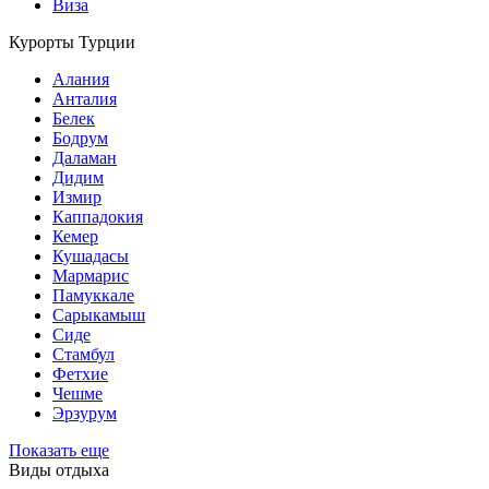
Виза
Курорты Турции
Алания
Анталия
Белек
Бодрум
Даламан
Дидим
Измир
Каппадокия
Кемер
Кушадасы
Мармарис
Памуккале
Сарыкамыш
Сиде
Стамбул
Фетхие
Чешме
Эрзурум
Показать еще
Виды отдыха