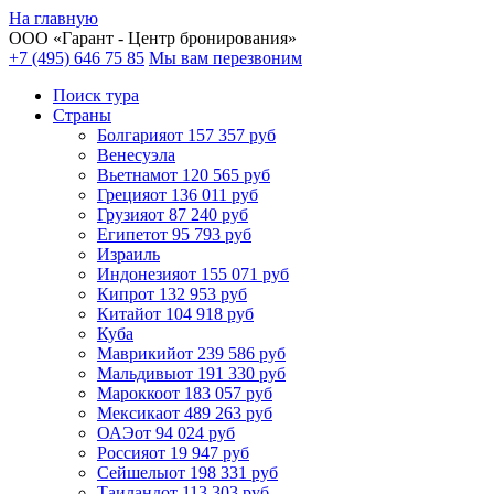
На главную
ООО «
Гарант
- Центр бронирования»
+7 (495) 646 75 85
Мы вам перезвоним
Поиск тура
Cтраны
Болгария
от 157 357 руб
Венесуэла
Вьетнам
от 120 565 руб
Греция
от 136 011 руб
Грузия
от 87 240 руб
Египет
от 95 793 руб
Израиль
Индонезия
от 155 071 руб
Кипр
от 132 953 руб
Китай
от 104 918 руб
Куба
Маврикий
от 239 586 руб
Мальдивы
от 191 330 руб
Марокко
от 183 057 руб
Мексика
от 489 263 руб
ОАЭ
от 94 024 руб
Россия
от 19 947 руб
Сейшелы
от 198 331 руб
Таиланд
от 113 303 руб