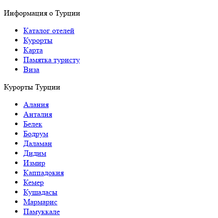
Информация о Турции
Каталог отелей
Курорты
Карта
Памятка туристу
Виза
Курорты Турции
Алания
Анталия
Белек
Бодрум
Даламан
Дидим
Измир
Каппадокия
Кемер
Кушадасы
Мармарис
Памуккале