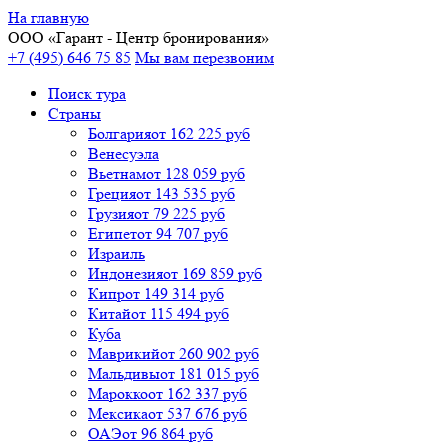
На главную
ООО «
Гарант
- Центр бронирования»
+7 (495) 646 75 85
Мы вам перезвоним
Поиск тура
Cтраны
Болгария
от 162 225 руб
Венесуэла
Вьетнам
от 128 059 руб
Греция
от 143 535 руб
Грузия
от 79 225 руб
Египет
от 94 707 руб
Израиль
Индонезия
от 169 859 руб
Кипр
от 149 314 руб
Китай
от 115 494 руб
Куба
Маврикий
от 260 902 руб
Мальдивы
от 181 015 руб
Марокко
от 162 337 руб
Мексика
от 537 676 руб
ОАЭ
от 96 864 руб