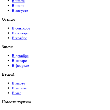
В июне
В июле
В августе
Осенью
В сентябре
В октябре
В ноябре
Зимой
В декабре
В январе
В феврале
Весной
В марте
В апреле
В мае
Новости туризма