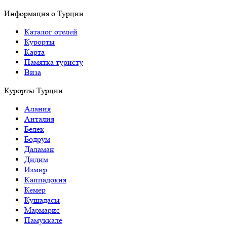
Информация о Турции
Каталог отелей
Курорты
Карта
Памятка туристу
Виза
Курорты Турции
Алания
Анталия
Белек
Бодрум
Даламан
Дидим
Измир
Каппадокия
Кемер
Кушадасы
Мармарис
Памуккале