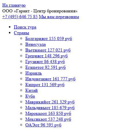
На главную
ООО «
Гарант
- Центр бронирования»
+7 (495) 646 75 85
Мы вам перезвоним
Поиск тура
Cтраны
Болгария
от 155 059 руб
Венесуэла
Вьетнам
от 127 021 руб
Греция
от 148 296 руб
Грузия
от 86 438 руб
Египет
от 92 591 руб
Израиль
Индонезия
от 161 777 руб
Кипр
от 131 569 руб
Китай
Куба
Маврикий
от 261 329 руб
Мальдивы
от 185 679 руб
Марокко
от 163 850 руб
Мексика
от 537 248 руб
ОАЭ
от 96 595 руб