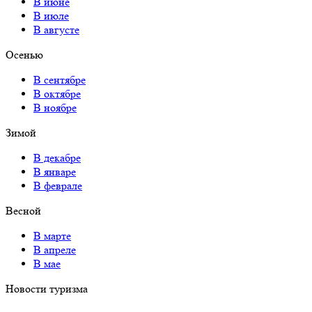
В июне
В июле
В августе
Осенью
В сентябре
В октябре
В ноябре
Зимой
В декабре
В январе
В феврале
Весной
В марте
В апреле
В мае
Новости туризма