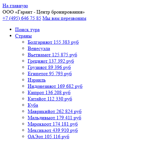
На главную
ООО «
Гарант
- Центр бронирования»
+7 (495) 646 75 85
Мы вам перезвоним
Поиск тура
Cтраны
Болгария
от 155 383 руб
Венесуэла
Вьетнам
от 125 875 руб
Греция
от 137 392 руб
Грузия
от 89 396 руб
Египет
от 95 793 руб
Израиль
Индонезия
от 169 682 руб
Кипр
от 136 208 руб
Китай
от 112 330 руб
Куба
Маврикий
от 262 824 руб
Мальдивы
от 179 411 руб
Марокко
от 174 181 руб
Мексика
от 439 910 руб
ОАЭ
от 105 116 руб