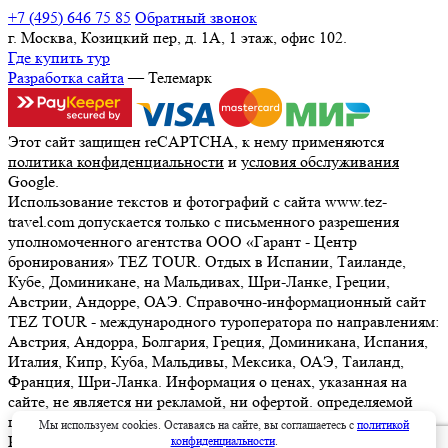
+7 (495) 646 75 85
Обратный звонок
г. Москва, Козицкий пер, д. 1А, 1 этаж, офис 102.
Где купить тур
Разработка сайта
— Телемарк
Этот сайт защищен reCAPTCHA, к нему применяются
политика конфиденциальности
и
условия обслуживания
Google.
Использование текстов и фотографий с сайта www.tez-
travel.com допускается только с письменного разрешения
уполномоченного агентства ООО «Гарант - Центр
бронирования» TEZ TOUR. Отдых в Испании, Таиланде,
Кубе, Доминикане, на Мальдивах, Шри-Ланке, Греции,
Австрии, Андорре, ОАЭ. Справочно-информационный сайт
TEZ TOUR - международного туроператора по направлениям:
Австрия, Андорра, Болгария, Греция, Доминикана, Испания,
Италия, Кипр, Куба, Мальдивы, Мексика, ОАЭ, Таиланд,
Франция, Шри-Ланка. Информация о ценах, указанная на
сайте, не является ни рекламой, ни офертой. определяемой
положениями Статьи 437 (2) Гражданского кодекса
Мы используем cookies. Оставаясь на сайте, вы соглашаетесь с
политикой
Российской Федерации. Для получения подробной
конфиденциальности
.