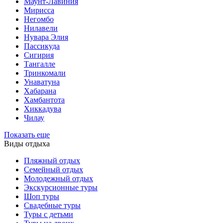
Маунт-Лавиния
Мирисса
Негомбо
Нилавели
Нувара Элия
Пассикуда
Сигирия
Тангалле
Тринкомали
Унаватуна
Хабарана
Хамбантота
Хиккадува
Чилау
Показать еще
Виды отдыха
Пляжный отдых
Семейный отдых
Молодежный отдых
Экскурсионные туры
Шоп туры
Свадебные туры
Туры с детьми