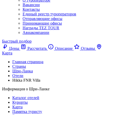
О туроператоре
Вакансии
Контакты
Единый реестр туроператоров
Отправляющие офисы
Принимающие офисы
Награды TEZ TOUR
Авиакомпании
Быстрый подбор
Цены
Рассчитать
Описание
Отзывы
Карта
Главная страница
Cтраны
Шри-Ланка
Отели
Hikka FNR Villa
Информация о Шри-Ланке
Каталог отелей
Курорты
Карта
Памятка туристу