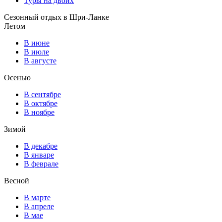
Туры на двоих
Сезонный отдых в Шри-Ланке
Летом
В июне
В июле
В августе
Осенью
В сентябре
В октябре
В ноябре
Зимой
В декабре
В январе
В феврале
Весной
В марте
В апреле
В мае