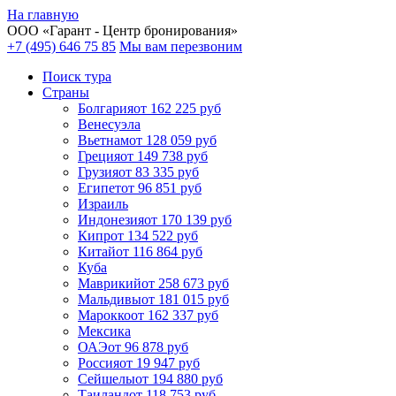
На главную
ООО «
Гарант
- Центр бронирования»
+7 (495) 646 75 85
Мы вам перезвоним
Поиск тура
Cтраны
Болгария
от 162 225 руб
Венесуэла
Вьетнам
от 128 059 руб
Греция
от 149 738 руб
Грузия
от 83 335 руб
Египет
от 96 851 руб
Израиль
Индонезия
от 170 139 руб
Кипр
от 134 522 руб
Китай
от 116 864 руб
Куба
Маврикий
от 258 673 руб
Мальдивы
от 181 015 руб
Марокко
от 162 337 руб
Мексика
ОАЭ
от 96 878 руб
Россия
от 19 947 руб
Сейшелы
от 194 880 руб
Таиланд
от 118 753 руб