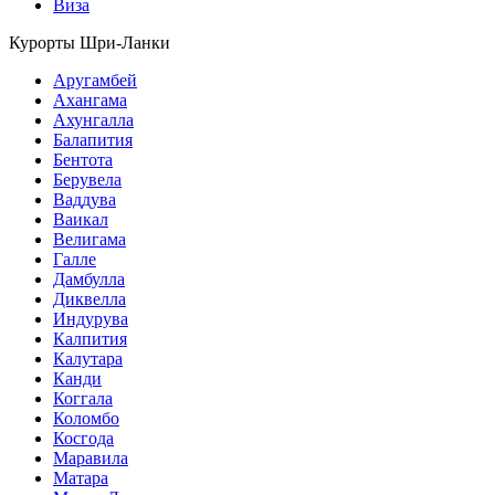
Виза
Курорты Шри-Ланки
Аругамбей
Ахангама
Ахунгалла
Балапития
Бентота
Берувела
Ваддува
Ваикал
Велигама
Галле
Дамбулла
Диквелла
Индурува
Калпития
Калутара
Канди
Коггала
Коломбо
Косгода
Маравила
Матара