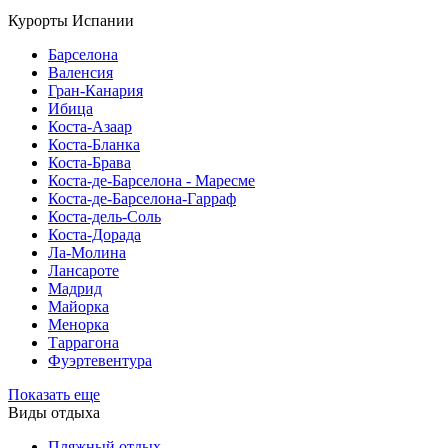
Курорты Испании
Барселона
Валенсия
Гран-Канария
Ибица
Коста-Азаар
Коста-Бланка
Коста-Брава
Коста-де-Барселона - Маресме
Коста-де-Барселона-Гарраф
Коста-дель-Соль
Коста-Дорада
Ла-Молина
Лансароте
Мадрид
Майорка
Менорка
Таррагона
Фуэртевентура
Показать еще
Виды отдыха
Пляжный отдых