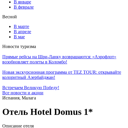
В январе
В феврале
Весной
В марте
В апреле
В мае
Новости туризма
Прямые рейсы на Шри-Ланку возвращаются: «Аэрофлот»
возобновляет полеты в Коломбо!
Новая экскурсионная программа от TEZ TOUR: открывайте
колоритный Азербайджан!
Встречаем Великую Победу!
Все новости и акции
Испания, Малага
Отель Hotel Domus 1*
Описание отеля