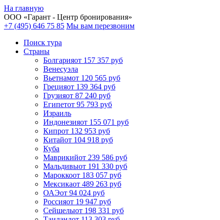
На главную
ООО «
Гарант
- Центр бронирования»
+7 (495) 646 75 85
Мы вам перезвоним
Поиск тура
Cтраны
Болгария
от 157 357 руб
Венесуэла
Вьетнам
от 120 565 руб
Греция
от 139 364 руб
Грузия
от 87 240 руб
Египет
от 95 793 руб
Израиль
Индонезия
от 155 071 руб
Кипр
от 132 953 руб
Китай
от 104 918 руб
Куба
Маврикий
от 239 586 руб
Мальдивы
от 191 330 руб
Марокко
от 183 057 руб
Мексика
от 489 263 руб
ОАЭ
от 94 024 руб
Россия
от 19 947 руб
Сейшелы
от 198 331 руб
Таиланд
от 113 303 руб