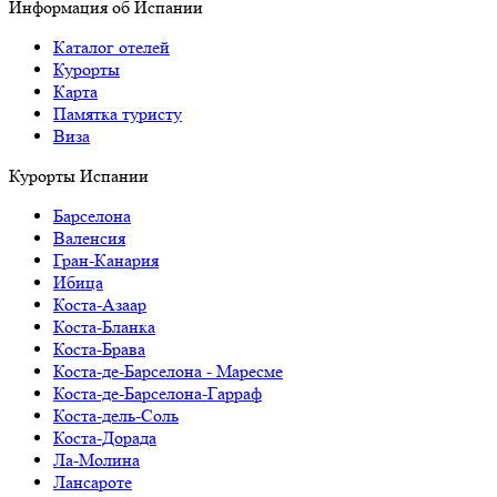
Информация об Испании
Каталог отелей
Курорты
Карта
Памятка туристу
Виза
Курорты Испании
Барселона
Валенсия
Гран-Канария
Ибица
Коста-Азаар
Коста-Бланка
Коста-Брава
Коста-де-Барселона - Маресме
Коста-де-Барселона-Гарраф
Коста-дель-Соль
Коста-Дорада
Ла-Молина
Лансароте