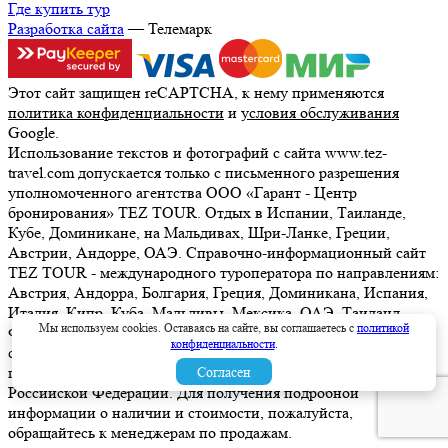
Где купить тур
Разработка сайта
— Телемарк
Этот сайт защищен reCAPTCHA, к нему применяются
политика конфиденциальности
и
условия обслуживания
Google.
Использование текстов и фотографий с сайта www.tez-
travel.com допускается только с письменного разрешения
уполномоченного агентства ООО «Гарант - Центр
бронирования» TEZ TOUR. Отдых в Испании, Таиланде,
Кубе, Доминикане, на Мальдивах, Шри-Ланке, Греции,
Австрии, Андорре, ОАЭ. Справочно-информационный сайт
TEZ TOUR - международного туроператора по направлениям:
Австрия, Андорра, Болгария, Греция, Доминикана, Испания,
Италия, Кипр, Куба, Мальдивы, Мексика, ОАЭ, Таиланд,
Мы используем cookies. Оставаясь на сайте, вы соглашаетесь с
политикой
Франция, Шри-Ланка. Информация о ценах, указанная на
конфиденциальности
.
сайте, не является ни рекламой, ни офертой. определяемой
положениями Статьи 437 (2) Гражданского кодекса
Согласен
Российской Федерации. Для получения подробной
информации о наличии и стоимости, пожалуйста,
обращайтесь к менеджерам по продажам.