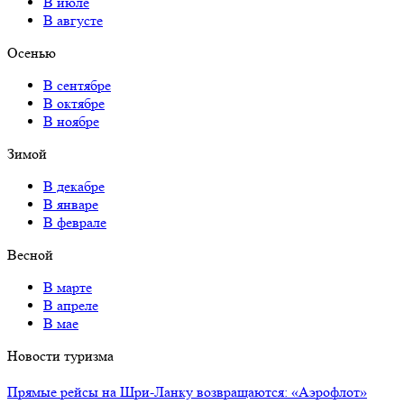
В июле
В августе
Осенью
В сентябре
В октябре
В ноябре
Зимой
В декабре
В январе
В феврале
Весной
В марте
В апреле
В мае
Новости туризма
Прямые рейсы на Шри-Ланку возвращаются: «Аэрофлот»