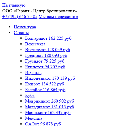
На главную
ООО «
Гарант
- Центр бронирования»
+7 (495) 646 75 85
Мы вам перезвоним
Поиск тура
Cтраны
Болгария
от 162 225 руб
Венесуэла
Вьетнам
от 128 059 руб
Греция
от 180 093 руб
Грузия
от 79 225 руб
Египет
от 94 707 руб
Израиль
Индонезия
от 170 139 руб
Кипр
от 134 522 руб
Китай
от 116 864 руб
Куба
Маврикий
от 260 902 руб
Мальдивы
от 181 015 руб
Марокко
от 162 337 руб
Мексика
ОАЭ
от 96 878 руб