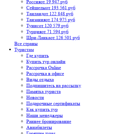
Россия
от 19 947 руб
Сейшелы
от 193 561 руб
Таиланд
от 122 848 руб
Танзания
от 174 975 руб
Тунис
от 120 579 руб
Турция
от 71 594 руб
Шри-Ланка
от 126 501 руб
Все страны
Туристам
Где купить
Купить тур онлайн
Рассрочка Online
Рассрочка в офисе
Виды отдыха
Подпишитесь на рассылку
Памятка туриста
Новости
Подарочные сертификаты
Как купить тур
Наши менеджеры
Раннее бронирование
Авиабилеты
Горящие туры