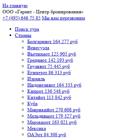
На главную
ООО «
Гарант
- Центр бронирования»
+7 (495) 646 75 85
Мы вам перезвоним
Поиск тура
Cтраны
Болгария
от 164 277 руб
Венесуэла
Вьетнам
от 125 905 руб
Греция
от 142 193 руб
Грузия
от 75 445 руб
Египет
от 86 313 руб
Израиль
Индонезия
от 164 333 руб
Кипр
от 136 548 руб
Китай
от 113 842 руб
Куба
Маврикий
от 270 608 руб
Мальдивы
от 179 327 руб
Марокко
от 163 021 руб
Мексика
ОАЭ
от 84 308 руб