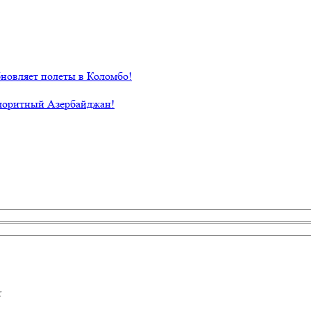
новляет полеты в Коломбо!
лоритный Азербайджан!
r