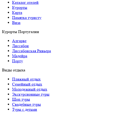
Каталог отелей
Курорты
Карта
Памятка туристу
Виза
Курорты Португалии
Алгарве
Лиссабон
Лиссабонская Ривьера
Мадейра
Порту
Виды отдыха
Пляжный отдых
Семейный отдых
Молодежный отдых
Экскурсионные туры
Шоп туры
Свадебные туры
Туры с детьми