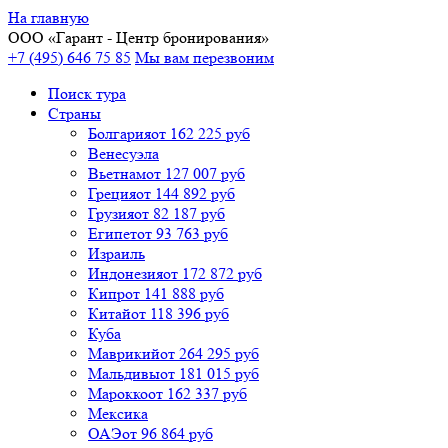
На главную
ООО «
Гарант
- Центр бронирования»
+7 (495) 646 75 85
Мы вам перезвоним
Поиск тура
Cтраны
Болгария
от 162 225 руб
Венесуэла
Вьетнам
от 127 007 руб
Греция
от 144 892 руб
Грузия
от 82 187 руб
Египет
от 93 763 руб
Израиль
Индонезия
от 172 872 руб
Кипр
от 141 888 руб
Китай
от 118 396 руб
Куба
Маврикий
от 264 295 руб
Мальдивы
от 181 015 руб
Марокко
от 162 337 руб
Мексика
ОАЭ
от 96 864 руб