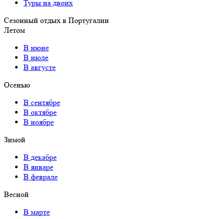
Туры на двоих
Сезонный отдых в Португалии
Летом
В июне
В июле
В августе
Осенью
В сентябре
В октябре
В ноябре
Зимой
В декабре
В январе
В феврале
Весной
В марте