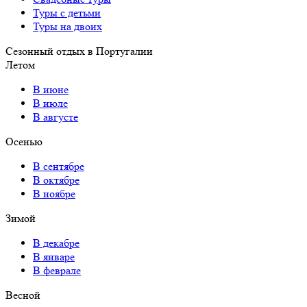
Туры с детьми
Туры на двоих
Сезонный отдых в Португалии
Летом
В июне
В июле
В августе
Осенью
В сентябре
В октябре
В ноябре
Зимой
В декабре
В январе
В феврале
Весной