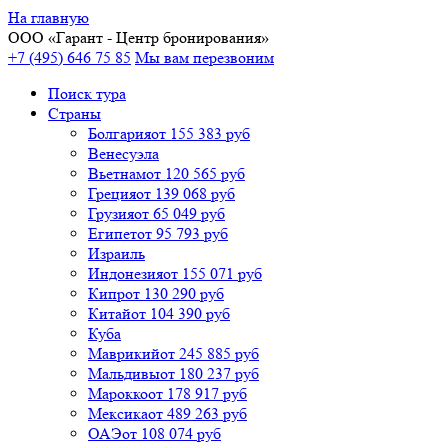
На главную
ООО «
Гарант
- Центр бронирования»
+7 (495) 646 75 85
Мы вам перезвоним
Поиск тура
Cтраны
Болгария
от 155 383 руб
Венесуэла
Вьетнам
от 120 565 руб
Греция
от 139 068 руб
Грузия
от 65 049 руб
Египет
от 95 793 руб
Израиль
Индонезия
от 155 071 руб
Кипр
от 130 290 руб
Китай
от 104 390 руб
Куба
Маврикий
от 245 885 руб
Мальдивы
от 180 237 руб
Марокко
от 178 917 руб
Мексика
от 489 263 руб
ОАЭ
от 108 074 руб