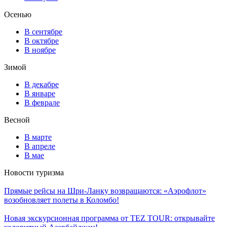
Осенью
В сентябре
В октябре
В ноябре
Зимой
В декабре
В январе
В феврале
Весной
В марте
В апреле
В мае
Новости туризма
Прямые рейсы на Шри-Ланку возвращаются: «Аэрофлот»
возобновляет полеты в Коломбо!
Новая экскурсионная программа от TEZ TOUR: открывайте