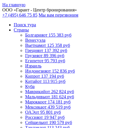
На главную
ООО «
Гарант
- Центр бронирования»
+7 (495) 646 75 85
Мы вам перезвоним
Поиск тура
Cтраны
Болгария
от 155 383 руб
Венесуэла
Вьетнам
от 125 358 руб
Греция
от 137 392 руб
Грузия
от 89 396 руб
Египет
от 95 793 руб
Израиль
Индонезия
от 152 836 руб
Кипр
от 137 194 руб
Китай
от 113 915 руб
Куба
Маврикий
от 262 824 руб
Мальдивы
от 181 624 руб
Марокко
от 174 181 руб
Мексика
от 439 519 руб
ОАЭ
от 95 801 руб
Россия
от 19 947 руб
Сейшелы
от 190 579 руб
Таиланд
от 113 243 руб