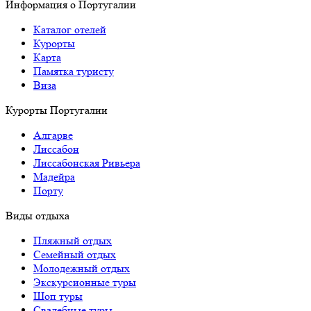
Информация о Португалии
Каталог отелей
Курорты
Карта
Памятка туристу
Виза
Курорты Португалии
Алгарве
Лиссабон
Лиссабонская Ривьера
Мадейра
Порту
Виды отдыха
Пляжный отдых
Семейный отдых
Молодежный отдых
Экскурсионные туры
Шоп туры
Свадебные туры