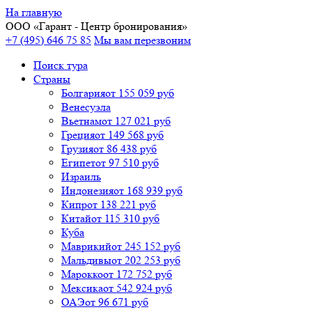
На главную
ООО «
Гарант
- Центр бронирования»
+7 (495) 646 75 85
Мы вам перезвоним
Поиск тура
Cтраны
Болгария
от 155 059 руб
Венесуэла
Вьетнам
от 127 021 руб
Греция
от 149 568 руб
Грузия
от 86 438 руб
Египет
от 97 510 руб
Израиль
Индонезия
от 168 939 руб
Кипр
от 138 221 руб
Китай
от 115 310 руб
Куба
Маврикий
от 245 152 руб
Мальдивы
от 202 253 руб
Марокко
от 172 752 руб
Мексика
от 542 924 руб
ОАЭ
от 96 671 руб