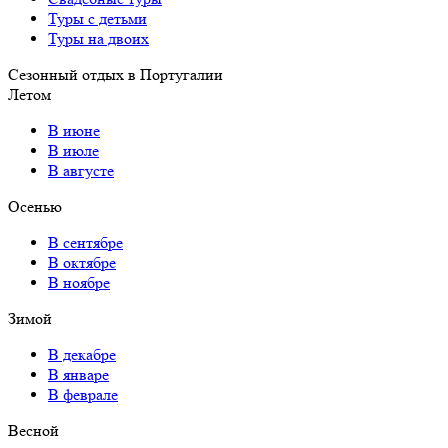
Туры с детьми
Туры на двоих
Сезонный отдых в Португалии
Летом
В июне
В июле
В августе
Осенью
В сентябре
В октябре
В ноябре
Зимой
В декабре
В январе
В феврале
Весной