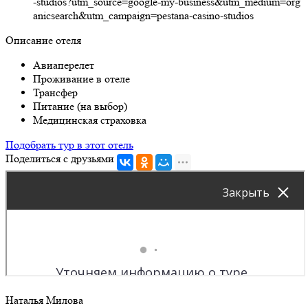
-studios?utm_source=google-my-business&utm_medium=org
anicsearch&utm_campaign=pestana-casino-studios
Описание отеля
Авиаперелет
Проживание в отеле
Трансфер
Питание (на выбор)
Медицинская страховка
Подобрать тур в этот отель
Поделиться с друзьями
Наталья Милова