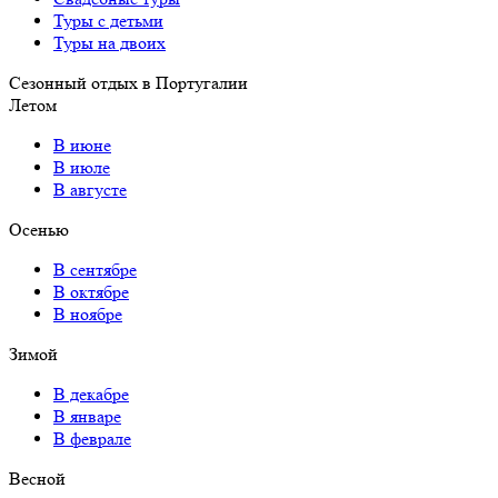
Туры с детьми
Туры на двоих
Сезонный отдых в Португалии
Летом
В июне
В июле
В августе
Осенью
В сентябре
В октябре
В ноябре
Зимой
В декабре
В январе
В феврале
Весной