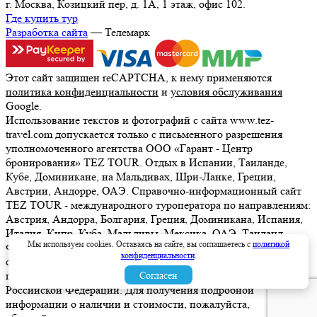
г. Москва, Козицкий пер, д. 1А, 1 этаж, офис 102.
Где купить тур
Разработка сайта
— Телемарк
Этот сайт защищен reCAPTCHA, к нему применяются
политика конфиденциальности
и
условия обслуживания
Google.
Использование текстов и фотографий с сайта www.tez-
travel.com допускается только с письменного разрешения
уполномоченного агентства ООО «Гарант - Центр
бронирования» TEZ TOUR. Отдых в Испании, Таиланде,
Кубе, Доминикане, на Мальдивах, Шри-Ланке, Греции,
Австрии, Андорре, ОАЭ. Справочно-информационный сайт
TEZ TOUR - международного туроператора по направлениям:
Австрия, Андорра, Болгария, Греция, Доминикана, Испания,
Италия, Кипр, Куба, Мальдивы, Мексика, ОАЭ, Таиланд,
Мы используем cookies. Оставаясь на сайте, вы соглашаетесь с
политикой
Франция, Шри-Ланка. Информация о ценах, указанная на
конфиденциальности
.
сайте, не является ни рекламой, ни офертой. определяемой
положениями Статьи 437 (2) Гражданского кодекса
Согласен
Российской Федерации. Для получения подробной
информации о наличии и стоимости, пожалуйста,