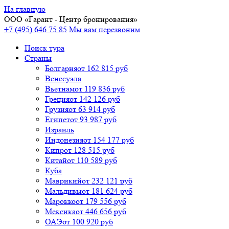
На главную
ООО «
Гарант
- Центр бронирования»
+7 (495) 646 75 85
Мы вам перезвоним
Поиск тура
Cтраны
Болгария
от 162 815 руб
Венесуэла
Вьетнам
от 119 836 руб
Греция
от 142 126 руб
Грузия
от 63 914 руб
Египет
от 93 987 руб
Израиль
Индонезия
от 154 177 руб
Кипр
от 128 515 руб
Китай
от 110 589 руб
Куба
Маврикий
от 232 121 руб
Мальдивы
от 181 624 руб
Марокко
от 179 556 руб
Мексика
от 446 656 руб
ОАЭ
от 100 920 руб