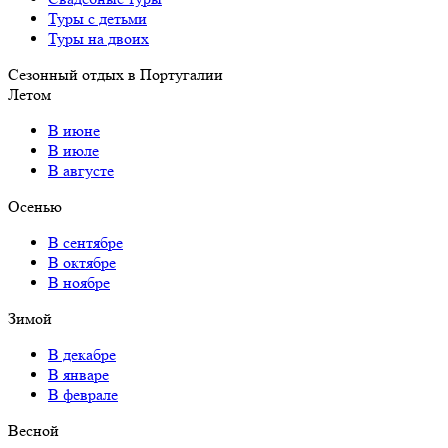
Туры с детьми
Туры на двоих
Сезонный отдых в Португалии
Летом
В июне
В июле
В августе
Осенью
В сентябре
В октябре
В ноябре
Зимой
В декабре
В январе
В феврале
Весной