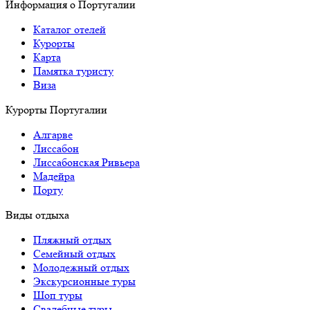
Информация о Португалии
Каталог отелей
Курорты
Карта
Памятка туристу
Виза
Курорты Португалии
Алгарве
Лиссабон
Лиссабонская Ривьера
Мадейра
Порту
Виды отдыха
Пляжный отдых
Семейный отдых
Молодежный отдых
Экскурсионные туры
Шоп туры
Свадебные туры