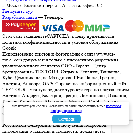
г. Москва, Козицкий пер, д. 1А, 1 этаж, офис 102.
Где купить тур
Разработка сайта
— Телемарк
Этот сайт защищен reCAPTCHA, к нему применяются
политика конфиденциальности
и
условия обслуживания
Google.
Использование текстов и фотографий с сайта www.tez-
travel.com допускается только с письменного разрешения
уполномоченного агентства ООО «Гарант - Центр
бронирования» TEZ TOUR. Отдых в Испании, Таиланде,
Кубе, Доминикане, на Мальдивах, Шри-Ланке, Греции,
Австрии, Андорре, ОАЭ. Справочно-информационный сайт
TEZ TOUR - международного туроператора по направлениям:
Австрия, Андорра, Болгария, Греция, Доминикана, Испания,
Италия, Кипр, Куба, Мальдивы, Мексика, ОАЭ, Таиланд,
Мы используем cookies. Оставаясь на сайте, вы соглашаетесь с
политикой
Франция, Шри-Ланка. Информация о ценах, указанная на
конфиденциальности
.
сайте, не является ни рекламой, ни офертой. определяемой
положениями Статьи 437 (2) Гражданского кодекса
Согласен
Российской Федерации. Для получения подробной
информации о наличии и стоимости, пожалуйста,