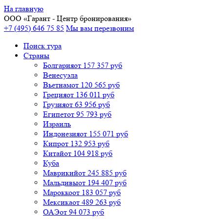
На главную
ООО «
Гарант
- Центр бронирования»
+7 (495) 646 75 85
Мы вам перезвоним
Поиск тура
Cтраны
Болгария
от 157 357 руб
Венесуэла
Вьетнам
от 120 565 руб
Греция
от 136 011 руб
Грузия
от 63 956 руб
Египет
от 95 793 руб
Израиль
Индонезия
от 155 071 руб
Кипр
от 132 953 руб
Китай
от 104 918 руб
Куба
Маврикий
от 245 885 руб
Мальдивы
от 194 407 руб
Марокко
от 183 057 руб
Мексика
от 489 263 руб
ОАЭ
от 94 073 руб