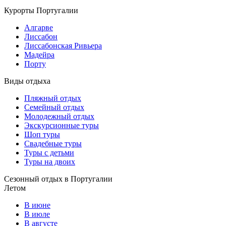
Курорты Португалии
Алгарве
Лиссабон
Лиссабонская Ривьера
Мадейра
Порту
Виды отдыха
Пляжный отдых
Семейный отдых
Молодежный отдых
Экскурсионные туры
Шоп туры
Свадебные туры
Туры с детьми
Туры на двоих
Сезонный отдых в Португалии
Летом
В июне
В июле
В августе