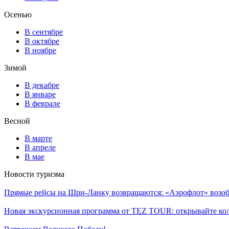
Осенью
В сентябре
В октябре
В ноябре
Зимой
В декабре
В январе
В феврале
Весной
В марте
В апреле
В мае
Новости туризма
Прямые рейсы на Шри-Ланку возвращаются: «Аэрофлот» возоб
Новая экскурсионная программа от TEZ TOUR: открывайте ко