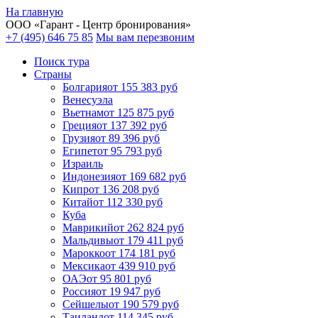
На главную
ООО «
Гарант
- Центр бронирования»
+7 (495) 646 75 85
Мы вам перезвоним
Поиск тура
Cтраны
Болгария
от 155 383 руб
Венесуэла
Вьетнам
от 125 875 руб
Греция
от 137 392 руб
Грузия
от 89 396 руб
Египет
от 95 793 руб
Израиль
Индонезия
от 169 682 руб
Кипр
от 136 208 руб
Китай
от 112 330 руб
Куба
Маврикий
от 262 824 руб
Мальдивы
от 179 411 руб
Марокко
от 174 181 руб
Мексика
от 439 910 руб
ОАЭ
от 95 801 руб
Россия
от 19 947 руб
Сейшелы
от 190 579 руб
Таиланд
от 114 345 руб