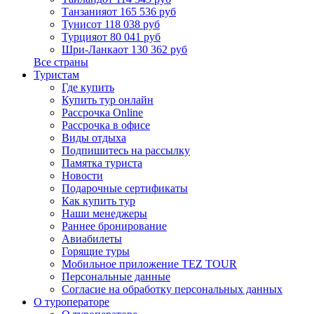
Танзания
от 165 536 руб
Тунис
от 118 038 руб
Турция
от 80 041 руб
Шри-Ланка
от 130 362 руб
Все страны
Туристам
Где купить
Купить тур онлайн
Рассрочка Online
Рассрочка в офисе
Виды отдыха
Подпишитесь на рассылку
Памятка туриста
Новости
Подарочные сертификаты
Как купить тур
Наши менеджеры
Раннее бронирование
Авиабилеты
Горящие туры
Мобильное приложение TEZ TOUR
Персональные данные
Согласие на обработку персональных данных
О туроператоре