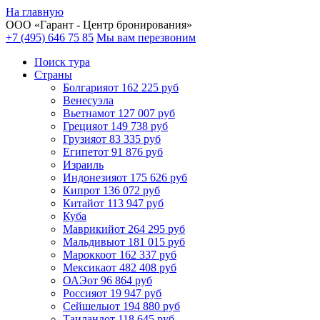
На главную
ООО «
Гарант
- Центр бронирования»
+7 (495) 646 75 85
Мы вам перезвоним
Поиск тура
Cтраны
Болгария
от 162 225 руб
Венесуэла
Вьетнам
от 127 007 руб
Греция
от 149 738 руб
Грузия
от 83 335 руб
Египет
от 91 876 руб
Израиль
Индонезия
от 175 626 руб
Кипр
от 136 072 руб
Китай
от 113 947 руб
Куба
Маврикий
от 264 295 руб
Мальдивы
от 181 015 руб
Марокко
от 162 337 руб
Мексика
от 482 408 руб
ОАЭ
от 96 864 руб
Россия
от 19 947 руб
Сейшелы
от 194 880 руб
Таиланд
от 118 645 руб