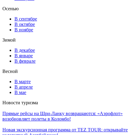
Осенью
В сентябре
В октябре
В ноябре
Зимой
В декабре
В январе
В феврале
Весной
В марте
В апреле
В мае
Новости туризма
Прямые рейсы на Шри-Ланку возвращаются: «Аэрофлот»
возобновляет полеты в Коломбо!
Новая экскурсионная программа от TEZ TOUR: открывайте