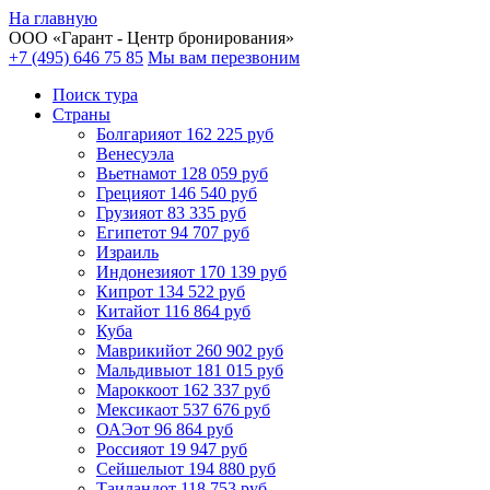
На главную
ООО «
Гарант
- Центр бронирования»
+7 (495) 646 75 85
Мы вам перезвоним
Поиск тура
Cтраны
Болгария
от 162 225 руб
Венесуэла
Вьетнам
от 128 059 руб
Греция
от 146 540 руб
Грузия
от 83 335 руб
Египет
от 94 707 руб
Израиль
Индонезия
от 170 139 руб
Кипр
от 134 522 руб
Китай
от 116 864 руб
Куба
Маврикий
от 260 902 руб
Мальдивы
от 181 015 руб
Марокко
от 162 337 руб
Мексика
от 537 676 руб
ОАЭ
от 96 864 руб
Россия
от 19 947 руб
Сейшелы
от 194 880 руб
Таиланд
от 118 753 руб