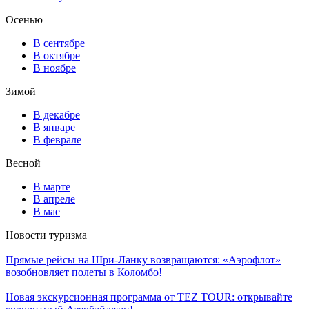
Осенью
В сентябре
В октябре
В ноябре
Зимой
В декабре
В январе
В феврале
Весной
В марте
В апреле
В мае
Новости туризма
Прямые рейсы на Шри-Ланку возвращаются: «Аэрофлот»
возобновляет полеты в Коломбо!
Новая экскурсионная программа от TEZ TOUR: открывайте