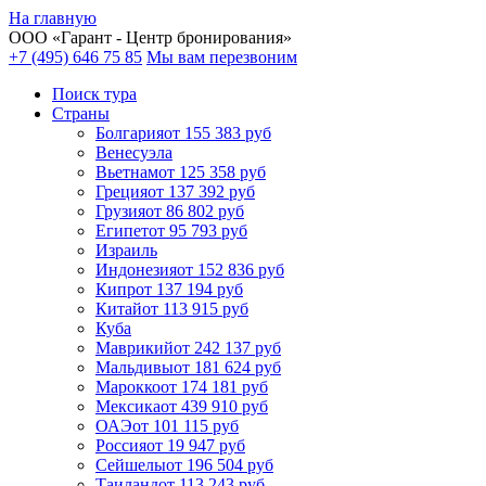
На главную
ООО «
Гарант
- Центр бронирования»
+7 (495) 646 75 85
Мы вам перезвоним
Поиск тура
Cтраны
Болгария
от 155 383 руб
Венесуэла
Вьетнам
от 125 358 руб
Греция
от 137 392 руб
Грузия
от 86 802 руб
Египет
от 95 793 руб
Израиль
Индонезия
от 152 836 руб
Кипр
от 137 194 руб
Китай
от 113 915 руб
Куба
Маврикий
от 242 137 руб
Мальдивы
от 181 624 руб
Марокко
от 174 181 руб
Мексика
от 439 910 руб
ОАЭ
от 101 115 руб
Россия
от 19 947 руб
Сейшелы
от 196 504 руб
Таиланд
от 113 243 руб