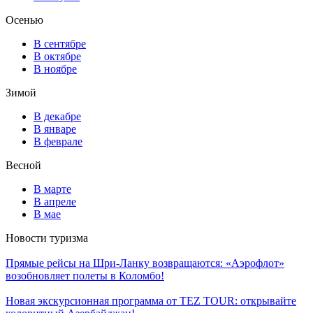
Осенью
В сентябре
В октябре
В ноябре
Зимой
В декабре
В январе
В феврале
Весной
В марте
В апреле
В мае
Новости туризма
Прямые рейсы на Шри-Ланку возвращаются: «Аэрофлот»
возобновляет полеты в Коломбо!
Новая экскурсионная программа от TEZ TOUR: открывайте