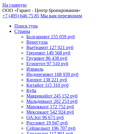
На главную
ООО «
Гарант
- Центр бронирования»
+7 (495) 646 75 85
Мы вам перезвоним
Поиск тура
Cтраны
Болгария
от 155 059 руб
Венесуэла
Вьетнам
от 127 021 руб
Греция
от 149 568 руб
Грузия
от 86 438 руб
Египет
от 97 510 руб
Израиль
Индонезия
от 168 939 руб
Кипр
от 138 221 руб
Китай
от 115 310 руб
Куба
Маврикий
от 245 152 руб
Мальдивы
от 202 253 руб
Марокко
от 172 752 руб
Мексика
от 542 924 руб
ОАЭ
от 96 671 руб
Россия
от 19 947 руб
Сейшелы
от 196 707 руб
Таиланд
от 117 801 руб