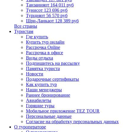
Танзания
от 164 011 руб
Тунис
от 123 696 руб
Турция
от 56 570 руб
Шри-Ланка
от 128 389 руб
Все страны
Туристам
Где купить
Купить тур онлайн
Рассрочка Online
Рассрочка в офисе
Виды отдыха
Подпишитесь на рассылку
Памятка туриста
Новости
Подарочные сертификаты
Как купить тур
Наши менеджеры
Раннее бронирование
Авиабилеты
Горящие туры
Мобильное приложение TEZ TOUR
Персональные данные
Согласие на обработку персональных данных
О туроператоре