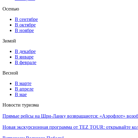
Осенью
В сентябре
В октябре
В ноябре
Зимой
В декабре
В январе
В феврале
Весной
В марте
В апреле
В мае
Новости туризма
Прямые рейсы на Шри-Ланку возвращаются: «Аэрофлот» возоб
Новая экскурсионная программа от TEZ TOUR: открывайте ко