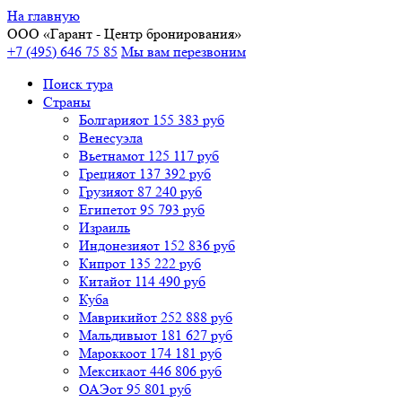
На главную
ООО «
Гарант
- Центр бронирования»
+7 (495) 646 75 85
Мы вам перезвоним
Поиск тура
Cтраны
Болгария
от 155 383 руб
Венесуэла
Вьетнам
от 125 117 руб
Греция
от 137 392 руб
Грузия
от 87 240 руб
Египет
от 95 793 руб
Израиль
Индонезия
от 152 836 руб
Кипр
от 135 222 руб
Китай
от 114 490 руб
Куба
Маврикий
от 252 888 руб
Мальдивы
от 181 627 руб
Марокко
от 174 181 руб
Мексика
от 446 806 руб
ОАЭ
от 95 801 руб