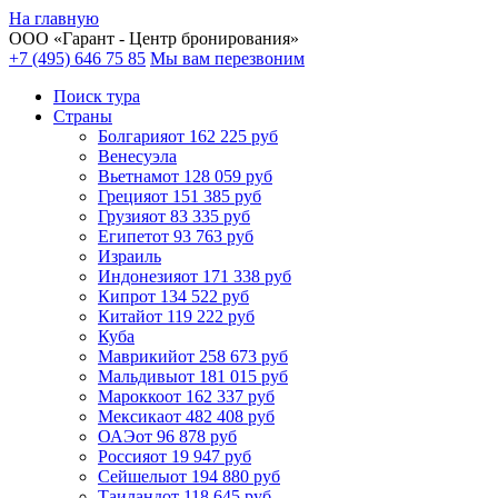
На главную
ООО «
Гарант
- Центр бронирования»
+7 (495) 646 75 85
Мы вам перезвоним
Поиск тура
Cтраны
Болгария
от 162 225 руб
Венесуэла
Вьетнам
от 128 059 руб
Греция
от 151 385 руб
Грузия
от 83 335 руб
Египет
от 93 763 руб
Израиль
Индонезия
от 171 338 руб
Кипр
от 134 522 руб
Китай
от 119 222 руб
Куба
Маврикий
от 258 673 руб
Мальдивы
от 181 015 руб
Марокко
от 162 337 руб
Мексика
от 482 408 руб
ОАЭ
от 96 878 руб
Россия
от 19 947 руб
Сейшелы
от 194 880 руб
Таиланд
от 118 645 руб