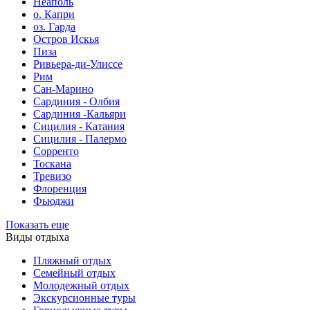
Неаполь
о. Капри
оз. Гарда
Остров Искья
Пиза
Ривьера-ди-Улиссе
Рим
Сан-Марино
Сардиния - Олбия
Сардиния -Кальяри
Сицилия - Катания
Сицилия - Палермо
Сорренто
Тоскана
Тревизо
Флоренция
Фьюджи
Показать еще
Виды отдыха
Пляжный отдых
Семейный отдых
Молодежный отдых
Экскурсионные туры