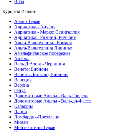
Виза
Курорты Италии
Абано Терме
Адриатика - Апулия
Адриатика - Марке: Сенигаллия
Адриатика - Римини, Риччоне
Альта-Вальтеллина - Бормио
Альта-Вальтеллина Ливиньо
Амальфитанское побережье
Анкона
Валь Д Аоста - Червиния
Венето: Бибионе
Венето: Линьяно, Бибионе
Венеция
Верона
Генуя
Доломитовые Альпы - Валь-Гардена
Доломитовые Альпы - Валь-ди-Фасса
Калабрия
Лацио
Ломбардия-Презолана
Милан
Монтекатини Терме