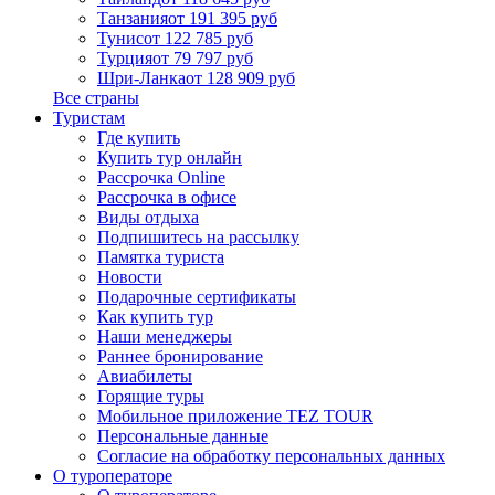
Танзания
от 191 395 руб
Тунис
от 122 785 руб
Турция
от 79 797 руб
Шри-Ланка
от 128 909 руб
Все страны
Туристам
Где купить
Купить тур онлайн
Рассрочка Online
Рассрочка в офисе
Виды отдыха
Подпишитесь на рассылку
Памятка туриста
Новости
Подарочные сертификаты
Как купить тур
Наши менеджеры
Раннее бронирование
Авиабилеты
Горящие туры
Мобильное приложение TEZ TOUR
Персональные данные
Согласие на обработку персональных данных
О туроператоре