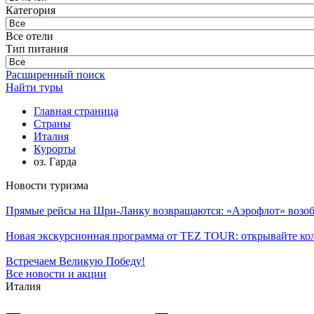
Категория
Все отели
Тип питания
Расширенный поиск
Найти туры
Главная страница
Cтраны
Италия
Курорты
оз. Гарда
Новости туризма
Прямые рейсы на Шри-Ланку возвращаются: «Аэрофлот» возоб
Новая экскурсионная программа от TEZ TOUR: открывайте ко
Встречаем Великую Победу!
Все новости и акции
Италия