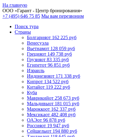
На главную
ООО «
Гарант
- Центр бронирования»
+7 (495) 646 75 85
Мы вам перезвоним
Поиск тура
Cтраны
Болгария
от 162 225 руб
Венесуэла
Вьетнам
от 128 059 руб
Греция
от 149 738 руб
Грузия
от 83 335 руб
Египет
от 96 851 руб
Израиль
Индонезия
от 171 338 руб
Кипр
от 134 522 руб
Китай
от 119 222 руб
Куба
Маврикий
от 258 673 руб
Мальдивы
от 181 015 руб
Марокко
от 162 337 руб
Мексика
от 482 408 руб
ОАЭ
от 96 878 руб
Россия
от 19 947 руб
Сейшелы
от 194 880 руб
Таиланд
от 118 645 руб