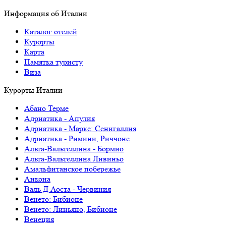
Информация об Италии
Каталог отелей
Курорты
Карта
Памятка туристу
Виза
Курорты Италии
Абано Терме
Адриатика - Апулия
Адриатика - Марке: Сенигаллия
Адриатика - Римини, Риччоне
Альта-Вальтеллина - Бормио
Альта-Вальтеллина Ливиньо
Амальфитанское побережье
Анкона
Валь Д Аоста - Червиния
Венето: Бибионе
Венето: Линьяно, Бибионе
Венеция