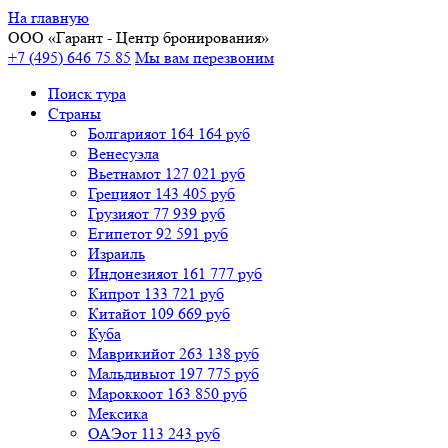
На главную
ООО «
Гарант
- Центр бронирования»
+7 (495) 646 75 85
Мы вам перезвоним
Поиск тура
Cтраны
Болгария
от 164 164 руб
Венесуэла
Вьетнам
от 127 021 руб
Греция
от 143 405 руб
Грузия
от 77 939 руб
Египет
от 92 591 руб
Израиль
Индонезия
от 161 777 руб
Кипр
от 133 721 руб
Китай
от 109 669 руб
Куба
Маврикий
от 263 138 руб
Мальдивы
от 197 775 руб
Марокко
от 163 850 руб
Мексика
ОАЭ
от 113 243 руб