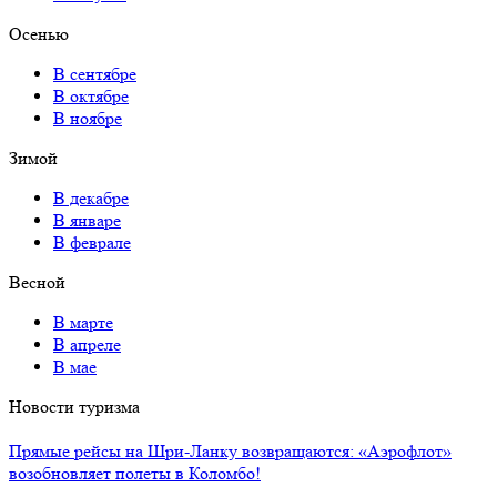
Осенью
В сентябре
В октябре
В ноябре
Зимой
В декабре
В январе
В феврале
Весной
В марте
В апреле
В мае
Новости туризма
Прямые рейсы на Шри-Ланку возвращаются: «Аэрофлот»
возобновляет полеты в Коломбо!