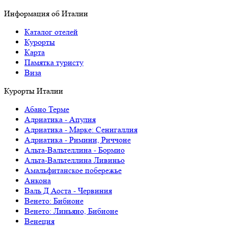
Информация об Италии
Каталог отелей
Курорты
Карта
Памятка туристу
Виза
Курорты Италии
Абано Терме
Адриатика - Апулия
Адриатика - Марке: Сенигаллия
Адриатика - Римини, Риччоне
Альта-Вальтеллина - Бормио
Альта-Вальтеллина Ливиньо
Амальфитанское побережье
Анкона
Валь Д Аоста - Червиния
Венето: Бибионе
Венето: Линьяно, Бибионе
Венеция