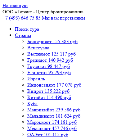
На главную
ООО «
Гарант
- Центр бронирования»
+7 (495) 646 75 85
Мы вам перезвоним
Поиск тура
Cтраны
Болгария
от 155 383 руб
Венесуэла
Вьетнам
от 125 117 руб
Греция
от 140 942 руб
Грузия
от 98 447 руб
Египет
от 95 793 руб
Израиль
Индонезия
от 177 078 руб
Кипр
от 135 222 руб
Китай
от 114 490 руб
Куба
Маврикий
от 239 586 руб
Мальдивы
от 181 624 руб
Марокко
от 174 181 руб
Мексика
от 457 746 руб
ОАЭ
от 101 115 руб