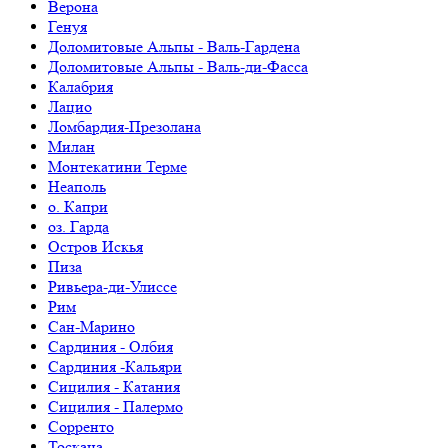
Верона
Генуя
Доломитовые Альпы - Валь-Гардена
Доломитовые Альпы - Валь-ди-Фасса
Калабрия
Лацио
Ломбардия-Презолана
Милан
Монтекатини Терме
Неаполь
о. Капри
оз. Гарда
Остров Искья
Пиза
Ривьера-ди-Улиссе
Рим
Сан-Марино
Сардиния - Олбия
Сардиния -Кальяри
Сицилия - Катания
Сицилия - Палермо
Сорренто
Тоскана