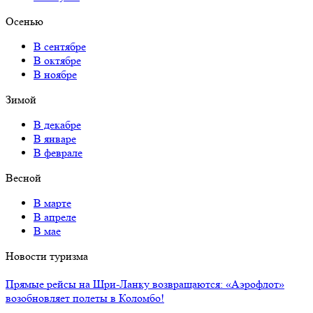
Осенью
В сентябре
В октябре
В ноябре
Зимой
В декабре
В январе
В феврале
Весной
В марте
В апреле
В мае
Новости туризма
Прямые рейсы на Шри-Ланку возвращаются: «Аэрофлот»
возобновляет полеты в Коломбо!