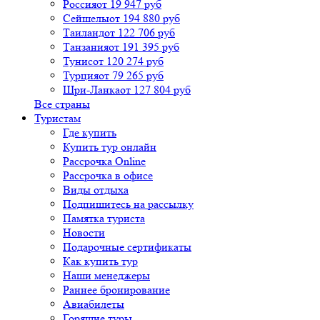
Россия
от 19 947 руб
Сейшелы
от 194 880 руб
Таиланд
от 122 706 руб
Танзания
от 191 395 руб
Тунис
от 120 274 руб
Турция
от 79 265 руб
Шри-Ланка
от 127 804 руб
Все страны
Туристам
Где купить
Купить тур онлайн
Рассрочка Online
Рассрочка в офисе
Виды отдыха
Подпишитесь на рассылку
Памятка туриста
Новости
Подарочные сертификаты
Как купить тур
Наши менеджеры
Раннее бронирование
Авиабилеты
Горящие туры