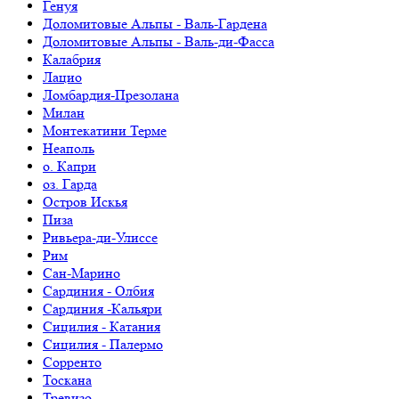
Генуя
Доломитовые Альпы - Валь-Гардена
Доломитовые Альпы - Валь-ди-Фасса
Калабрия
Лацио
Ломбардия-Презолана
Милан
Монтекатини Терме
Неаполь
о. Капри
оз. Гарда
Остров Искья
Пиза
Ривьера-ди-Улиссе
Рим
Сан-Марино
Сардиния - Олбия
Сардиния -Кальяри
Сицилия - Катания
Сицилия - Палермо
Сорренто
Тоскана
Тревизо