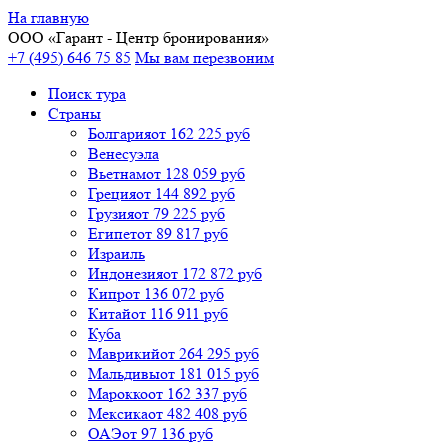
На главную
ООО «
Гарант
- Центр бронирования»
+7 (495) 646 75 85
Мы вам перезвоним
Поиск тура
Cтраны
Болгария
от 162 225 руб
Венесуэла
Вьетнам
от 128 059 руб
Греция
от 144 892 руб
Грузия
от 79 225 руб
Египет
от 89 817 руб
Израиль
Индонезия
от 172 872 руб
Кипр
от 136 072 руб
Китай
от 116 911 руб
Куба
Маврикий
от 264 295 руб
Мальдивы
от 181 015 руб
Марокко
от 162 337 руб
Мексика
от 482 408 руб
ОАЭ
от 97 136 руб