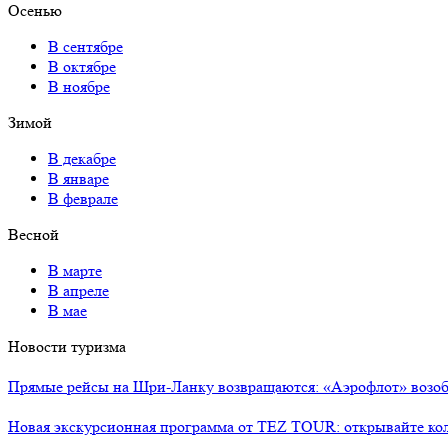
Осенью
В сентябре
В октябре
В ноябре
Зимой
В декабре
В январе
В феврале
Весной
В марте
В апреле
В мае
Новости туризма
Прямые рейсы на Шри-Ланку возвращаются: «Аэрофлот» возоб
Новая экскурсионная программа от TEZ TOUR: открывайте ко