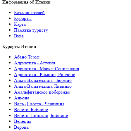
Информация об Италии
Каталог отелей
Курорты
Карта
Памятка туристу
Виза
Курорты Италии
Абано Терме
Адриатика - Апулия
Адриатика - Марке: Сенигаллия
Адриатика - Римини, Риччоне
Альта-Вальтеллина - Бормио
Альта-Вальтеллина Ливиньо
Амальфитанское побережье
Анкона
Валь Д Аоста - Червиния
Венето: Бибионе
Венето: Линьяно, Бибионе
Венеция
Верона