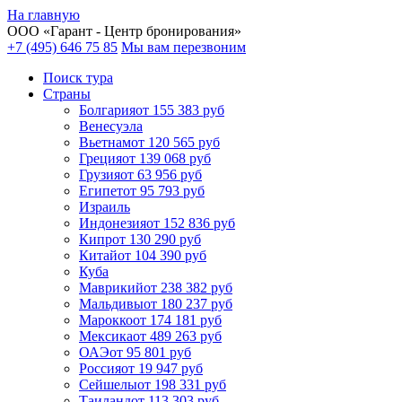
На главную
ООО «
Гарант
- Центр бронирования»
+7 (495) 646 75 85
Мы вам перезвоним
Поиск тура
Cтраны
Болгария
от 155 383 руб
Венесуэла
Вьетнам
от 120 565 руб
Греция
от 139 068 руб
Грузия
от 63 956 руб
Египет
от 95 793 руб
Израиль
Индонезия
от 152 836 руб
Кипр
от 130 290 руб
Китай
от 104 390 руб
Куба
Маврикий
от 238 382 руб
Мальдивы
от 180 237 руб
Марокко
от 174 181 руб
Мексика
от 489 263 руб
ОАЭ
от 95 801 руб
Россия
от 19 947 руб
Сейшелы
от 198 331 руб
Таиланд
от 113 303 руб