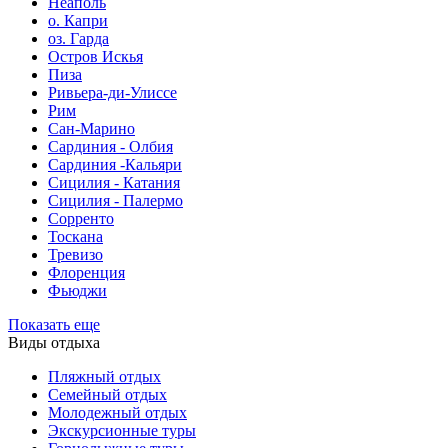
Неаполь
о. Капри
оз. Гарда
Остров Искья
Пиза
Ривьера-ди-Улиссе
Рим
Сан-Марино
Сардиния - Олбия
Сардиния -Кальяри
Сицилия - Катания
Сицилия - Палермо
Сорренто
Тоскана
Тревизо
Флоренция
Фьюджи
Показать еще
Виды отдыха
Пляжный отдых
Семейный отдых
Молодежный отдых
Экскурсионные туры