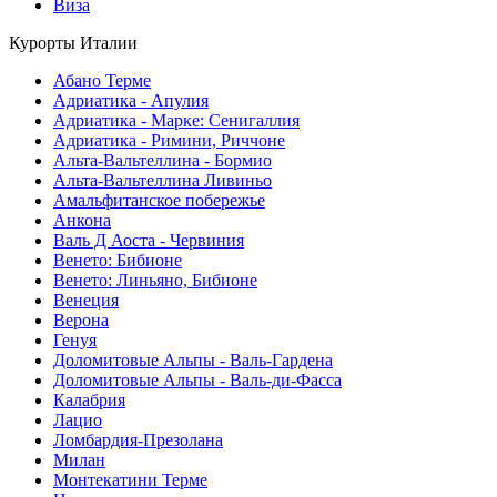
Виза
Курорты Италии
Абано Терме
Адриатика - Апулия
Адриатика - Марке: Сенигаллия
Адриатика - Римини, Риччоне
Альта-Вальтеллина - Бормио
Альта-Вальтеллина Ливиньо
Амальфитанское побережье
Анкона
Валь Д Аоста - Червиния
Венето: Бибионе
Венето: Линьяно, Бибионе
Венеция
Верона
Генуя
Доломитовые Альпы - Валь-Гардена
Доломитовые Альпы - Валь-ди-Фасса
Калабрия
Лацио
Ломбардия-Презолана
Милан
Монтекатини Терме