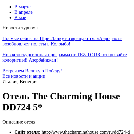
В марте
В апреле
В мае
Новости туризма
Прямые рейсы на Шри-Ланку возвращаются: «Аэрофлот»
возобновляет полеты в Коломбо!
Новая экскурсионная программа от TEZ TOUR: открывайте
колоритный Азербайджан!
Встречаем Великую Победу!
Все новости и акции
Италия, Венеция
Отель The Charming House
DD724 5*
Описание отеля
Сайт отеля:
http://www.thecharminghouse.com/ru/dd724-d