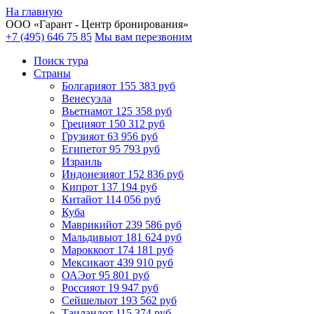
На главную
ООО «
Гарант
- Центр бронирования»
+7 (495) 646 75 85
Мы вам перезвоним
Поиск тура
Cтраны
Болгария
от 155 383 руб
Венесуэла
Вьетнам
от 125 358 руб
Греция
от 150 312 руб
Грузия
от 63 956 руб
Египет
от 95 793 руб
Израиль
Индонезия
от 152 836 руб
Кипр
от 137 194 руб
Китай
от 114 056 руб
Куба
Маврикий
от 239 586 руб
Мальдивы
от 181 624 руб
Марокко
от 174 181 руб
Мексика
от 439 910 руб
ОАЭ
от 95 801 руб
Россия
от 19 947 руб
Сейшелы
от 193 562 руб
Таиланд
от 115 374 руб