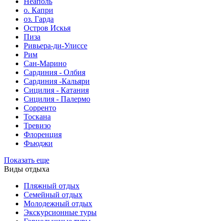
Неаполь
о. Капри
оз. Гарда
Остров Искья
Пиза
Ривьера-ди-Улиссе
Рим
Сан-Марино
Сардиния - Олбия
Сардиния -Кальяри
Сицилия - Катания
Сицилия - Палермо
Сорренто
Тоскана
Тревизо
Флоренция
Фьюджи
Показать еще
Виды отдыха
Пляжный отдых
Семейный отдых
Молодежный отдых
Экскурсионные туры