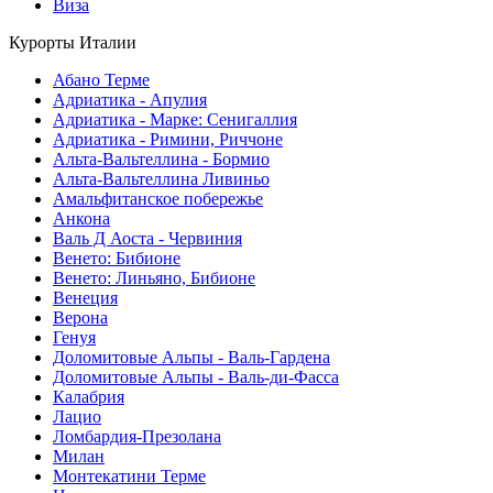
Виза
Курорты Италии
Абано Терме
Адриатика - Апулия
Адриатика - Марке: Сенигаллия
Адриатика - Римини, Риччоне
Альта-Вальтеллина - Бормио
Альта-Вальтеллина Ливиньо
Амальфитанское побережье
Анкона
Валь Д Аоста - Червиния
Венето: Бибионе
Венето: Линьяно, Бибионе
Венеция
Верона
Генуя
Доломитовые Альпы - Валь-Гардена
Доломитовые Альпы - Валь-ди-Фасса
Калабрия
Лацио
Ломбардия-Презолана
Милан
Монтекатини Терме