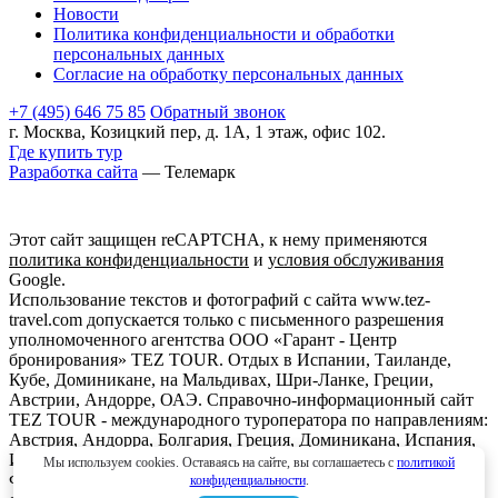
Новости
Политика конфиденциальности и обработки
персональных данных
Согласие на обработку персональных данных
+7 (495) 646 75 85
Обратный звонок
г. Москва, Козицкий пер, д. 1А, 1 этаж, офис 102.
Где купить тур
Разработка сайта
— Телемарк
Этот сайт защищен reCAPTCHA, к нему применяются
политика конфиденциальности
и
условия обслуживания
Google.
Использование текстов и фотографий с сайта www.tez-
travel.com допускается только с письменного разрешения
уполномоченного агентства ООО «Гарант - Центр
бронирования» TEZ TOUR. Отдых в Испании, Таиланде,
Кубе, Доминикане, на Мальдивах, Шри-Ланке, Греции,
Австрии, Андорре, ОАЭ. Справочно-информационный сайт
TEZ TOUR - международного туроператора по направлениям:
Австрия, Андорра, Болгария, Греция, Доминикана, Испания,
Италия, Кипр, Куба, Мальдивы, Мексика, ОАЭ, Таиланд,
Мы используем cookies. Оставаясь на сайте, вы соглашаетесь с
политикой
Франция, Шри-Ланка. Информация о ценах, указанная на
конфиденциальности
.