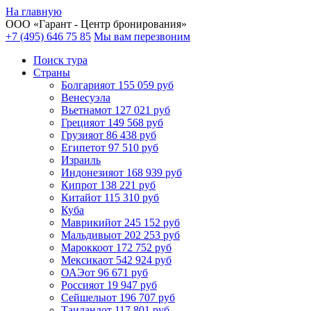
На главную
ООО «
Гарант
- Центр бронирования»
+7 (495) 646 75 85
Мы вам перезвоним
Поиск тура
Cтраны
Болгария
от 155 059 руб
Венесуэла
Вьетнам
от 127 021 руб
Греция
от 149 568 руб
Грузия
от 86 438 руб
Египет
от 97 510 руб
Израиль
Индонезия
от 168 939 руб
Кипр
от 138 221 руб
Китай
от 115 310 руб
Куба
Маврикий
от 245 152 руб
Мальдивы
от 202 253 руб
Марокко
от 172 752 руб
Мексика
от 542 924 руб
ОАЭ
от 96 671 руб
Россия
от 19 947 руб
Сейшелы
от 196 707 руб
Таиланд
от 117 801 руб