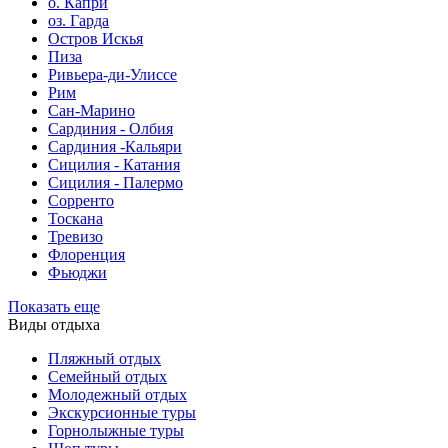
о. Капри
оз. Гарда
Остров Искья
Пиза
Ривьера-ди-Улиссе
Рим
Сан-Марино
Сардиния - Олбия
Сардиния -Кальяри
Сицилия - Катания
Сицилия - Палермо
Сорренто
Тоскана
Тревизо
Флоренция
Фьюджи
Показать еще
Виды отдыха
Пляжный отдых
Семейный отдых
Молодежный отдых
Экскурсионные туры
Горнолыжные туры