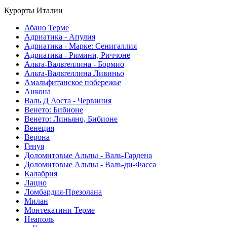
Курорты Италии
Абано Терме
Адриатика - Апулия
Адриатика - Марке: Сенигаллия
Адриатика - Римини, Риччоне
Альта-Вальтеллина - Бормио
Альта-Вальтеллина Ливиньо
Амальфитанское побережье
Анкона
Валь Д Аоста - Червиния
Венето: Бибионе
Венето: Линьяно, Бибионе
Венеция
Верона
Генуя
Доломитовые Альпы - Валь-Гардена
Доломитовые Альпы - Валь-ди-Фасса
Калабрия
Лацио
Ломбардия-Презолана
Милан
Монтекатини Терме
Неаполь