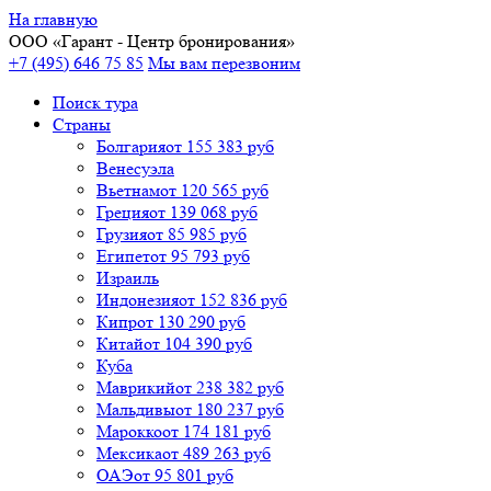
На главную
ООО «
Гарант
- Центр бронирования»
+7 (495) 646 75 85
Мы вам перезвоним
Поиск тура
Cтраны
Болгария
от 155 383 руб
Венесуэла
Вьетнам
от 120 565 руб
Греция
от 139 068 руб
Грузия
от 85 985 руб
Египет
от 95 793 руб
Израиль
Индонезия
от 152 836 руб
Кипр
от 130 290 руб
Китай
от 104 390 руб
Куба
Маврикий
от 238 382 руб
Мальдивы
от 180 237 руб
Марокко
от 174 181 руб
Мексика
от 489 263 руб
ОАЭ
от 95 801 руб