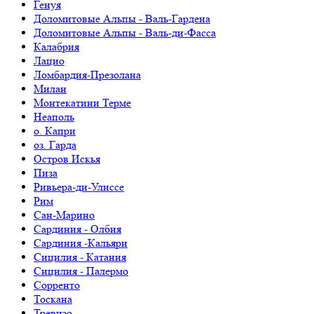
Генуя
Доломитовые Альпы - Валь-Гардена
Доломитовые Альпы - Валь-ди-Фасса
Калабрия
Лацио
Ломбардия-Презолана
Милан
Монтекатини Терме
Неаполь
о. Капри
оз. Гарда
Остров Искья
Пиза
Ривьера-ди-Улиссе
Рим
Сан-Марино
Сардиния - Олбия
Сардиния -Кальяри
Сицилия - Катания
Сицилия - Палермо
Сорренто
Тоскана
Тревизо