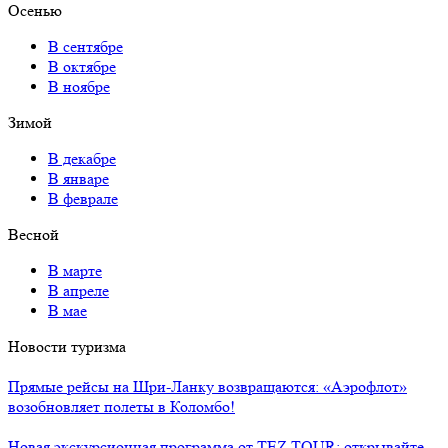
Осенью
В сентябре
В октябре
В ноябре
Зимой
В декабре
В январе
В феврале
Весной
В марте
В апреле
В мае
Новости туризма
Прямые рейсы на Шри-Ланку возвращаются: «Аэрофлот»
возобновляет полеты в Коломбо!
Новая экскурсионная программа от TEZ TOUR: открывайте