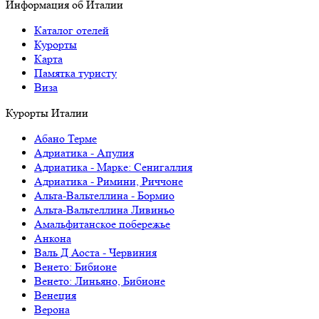
Информация об Италии
Каталог отелей
Курорты
Карта
Памятка туристу
Виза
Курорты Италии
Абано Терме
Адриатика - Апулия
Адриатика - Марке: Сенигаллия
Адриатика - Римини, Риччоне
Альта-Вальтеллина - Бормио
Альта-Вальтеллина Ливиньо
Амальфитанское побережье
Анкона
Валь Д Аоста - Червиния
Венето: Бибионе
Венето: Линьяно, Бибионе
Венеция
Верона