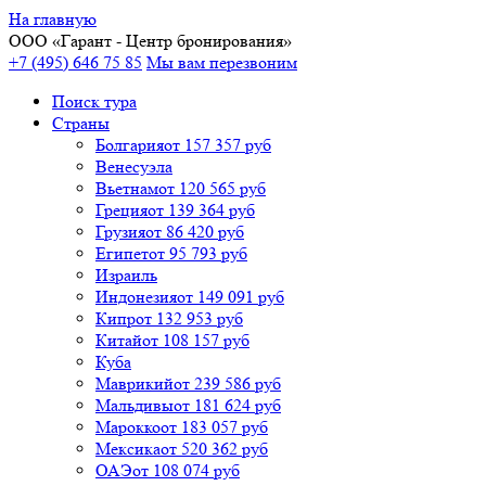
На главную
ООО «
Гарант
- Центр бронирования»
+7 (495) 646 75 85
Мы вам перезвоним
Поиск тура
Cтраны
Болгария
от 157 357 руб
Венесуэла
Вьетнам
от 120 565 руб
Греция
от 139 364 руб
Грузия
от 86 420 руб
Египет
от 95 793 руб
Израиль
Индонезия
от 149 091 руб
Кипр
от 132 953 руб
Китай
от 108 157 руб
Куба
Маврикий
от 239 586 руб
Мальдивы
от 181 624 руб
Марокко
от 183 057 руб
Мексика
от 520 362 руб
ОАЭ
от 108 074 руб