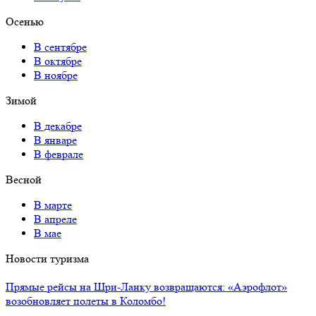
Осенью
В сентябре
В октябре
В ноябре
Зимой
В декабре
В январе
В феврале
Весной
В марте
В апреле
В мае
Новости туризма
Прямые рейсы на Шри-Ланку возвращаются: «Аэрофлот»
возобновляет полеты в Коломбо!