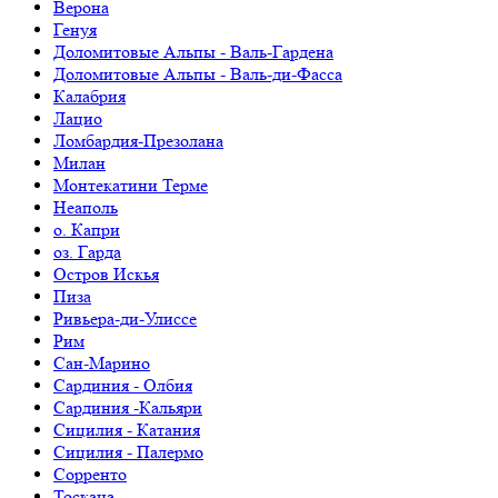
Верона
Генуя
Доломитовые Альпы - Валь-Гардена
Доломитовые Альпы - Валь-ди-Фасса
Калабрия
Лацио
Ломбардия-Презолана
Милан
Монтекатини Терме
Неаполь
о. Капри
оз. Гарда
Остров Искья
Пиза
Ривьера-ди-Улиссе
Рим
Сан-Марино
Сардиния - Олбия
Сардиния -Кальяри
Сицилия - Катания
Сицилия - Палермо
Сорренто
Тоскана