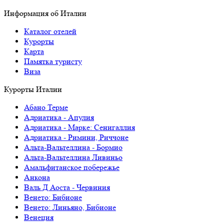
Информация об Италии
Каталог отелей
Курорты
Карта
Памятка туристу
Виза
Курорты Италии
Абано Терме
Адриатика - Апулия
Адриатика - Марке: Сенигаллия
Адриатика - Римини, Риччоне
Альта-Вальтеллина - Бормио
Альта-Вальтеллина Ливиньо
Амальфитанское побережье
Анкона
Валь Д Аоста - Червиния
Венето: Бибионе
Венето: Линьяно, Бибионе
Венеция