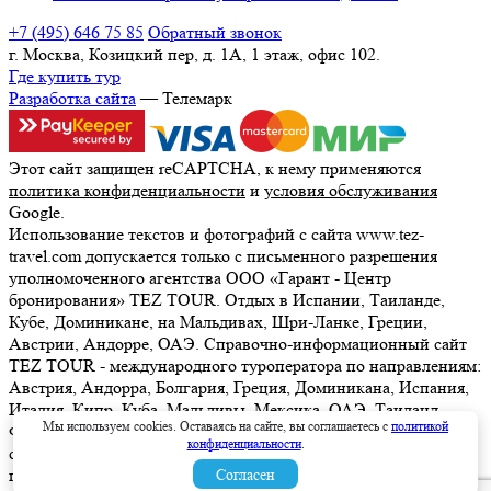
+7 (495) 646 75 85
Обратный звонок
г. Москва, Козицкий пер, д. 1А, 1 этаж, офис 102.
Где купить тур
Разработка сайта
— Телемарк
Этот сайт защищен reCAPTCHA, к нему применяются
политика конфиденциальности
и
условия обслуживания
Google.
Использование текстов и фотографий с сайта www.tez-
travel.com допускается только с письменного разрешения
уполномоченного агентства ООО «Гарант - Центр
бронирования» TEZ TOUR. Отдых в Испании, Таиланде,
Кубе, Доминикане, на Мальдивах, Шри-Ланке, Греции,
Австрии, Андорре, ОАЭ. Справочно-информационный сайт
TEZ TOUR - международного туроператора по направлениям:
Австрия, Андорра, Болгария, Греция, Доминикана, Испания,
Италия, Кипр, Куба, Мальдивы, Мексика, ОАЭ, Таиланд,
Мы используем cookies. Оставаясь на сайте, вы соглашаетесь с
политикой
Франция, Шри-Ланка. Информация о ценах, указанная на
конфиденциальности
.
сайте, не является ни рекламой, ни офертой. определяемой
положениями Статьи 437 (2) Гражданского кодекса
Согласен