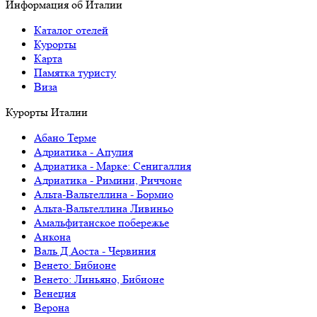
Информация об Италии
Каталог отелей
Курорты
Карта
Памятка туристу
Виза
Курорты Италии
Абано Терме
Адриатика - Апулия
Адриатика - Марке: Сенигаллия
Адриатика - Римини, Риччоне
Альта-Вальтеллина - Бормио
Альта-Вальтеллина Ливиньо
Амальфитанское побережье
Анкона
Валь Д Аоста - Червиния
Венето: Бибионе
Венето: Линьяно, Бибионе
Венеция
Верона