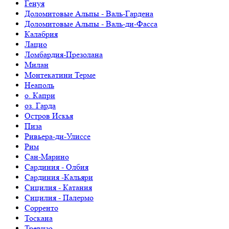
Генуя
Доломитовые Альпы - Валь-Гардена
Доломитовые Альпы - Валь-ди-Фасса
Калабрия
Лацио
Ломбардия-Презолана
Милан
Монтекатини Терме
Неаполь
о. Капри
оз. Гарда
Остров Искья
Пиза
Ривьера-ди-Улиссе
Рим
Сан-Марино
Сардиния - Олбия
Сардиния -Кальяри
Сицилия - Катания
Сицилия - Палермо
Сорренто
Тоскана
Тревизо