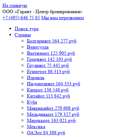
На главную
ООО «
Гарант
- Центр бронирования»
+7 (495) 646 75 85
Мы вам перезвоним
Поиск тура
Cтраны
Болгария
от 164 277 руб
Венесуэла
Вьетнам
от 125 905 руб
Греция
от 142 193 руб
Грузия
от 75 445 руб
Египет
от 86 313 руб
Израиль
Индонезия
от 164 333 руб
Кипр
от 136 548 руб
Китай
от 113 842 руб
Куба
Маврикий
от 270 608 руб
Мальдивы
от 179 327 руб
Марокко
от 163 021 руб
Мексика
ОАЭ
от 84 308 руб