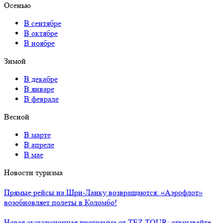
Осенью
В сентябре
В октябре
В ноябре
Зимой
В декабре
В январе
В феврале
Весной
В марте
В апреле
В мае
Новости туризма
Прямые рейсы на Шри-Ланку возвращаются: «Аэрофлот»
возобновляет полеты в Коломбо!
Новая экскурсионная программа от TEZ TOUR: открывайте