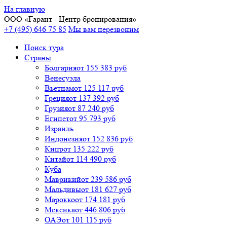
На главную
ООО «
Гарант
- Центр бронирования»
+7 (495) 646 75 85
Мы вам перезвоним
Поиск тура
Cтраны
Болгария
от 155 383 руб
Венесуэла
Вьетнам
от 125 117 руб
Греция
от 137 392 руб
Грузия
от 87 240 руб
Египет
от 95 793 руб
Израиль
Индонезия
от 152 836 руб
Кипр
от 135 222 руб
Китай
от 114 490 руб
Куба
Маврикий
от 239 586 руб
Мальдивы
от 181 627 руб
Марокко
от 174 181 руб
Мексика
от 446 806 руб
ОАЭ
от 101 115 руб