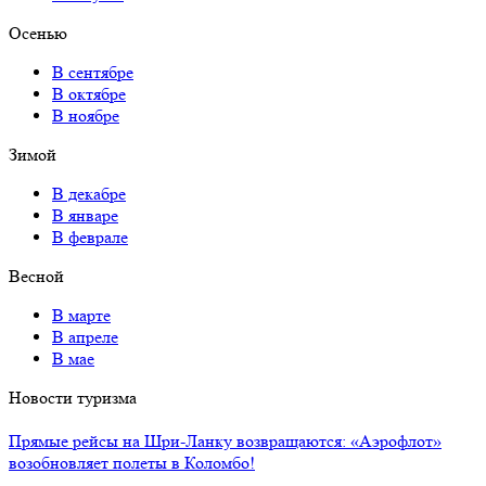
Осенью
В сентябре
В октябре
В ноябре
Зимой
В декабре
В январе
В феврале
Весной
В марте
В апреле
В мае
Новости туризма
Прямые рейсы на Шри-Ланку возвращаются: «Аэрофлот»
возобновляет полеты в Коломбо!