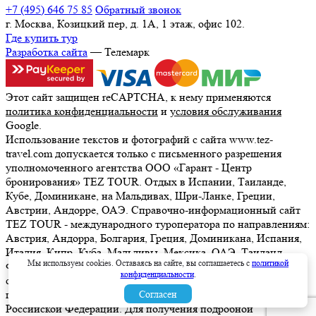
+7 (495) 646 75 85
Обратный звонок
г. Москва, Козицкий пер, д. 1А, 1 этаж, офис 102.
Где купить тур
Разработка сайта
— Телемарк
Этот сайт защищен reCAPTCHA, к нему применяются
политика конфиденциальности
и
условия обслуживания
Google.
Использование текстов и фотографий с сайта www.tez-
travel.com допускается только с письменного разрешения
уполномоченного агентства ООО «Гарант - Центр
бронирования» TEZ TOUR. Отдых в Испании, Таиланде,
Кубе, Доминикане, на Мальдивах, Шри-Ланке, Греции,
Австрии, Андорре, ОАЭ. Справочно-информационный сайт
TEZ TOUR - международного туроператора по направлениям:
Австрия, Андорра, Болгария, Греция, Доминикана, Испания,
Италия, Кипр, Куба, Мальдивы, Мексика, ОАЭ, Таиланд,
Мы используем cookies. Оставаясь на сайте, вы соглашаетесь с
политикой
Франция, Шри-Ланка. Информация о ценах, указанная на
конфиденциальности
.
сайте, не является ни рекламой, ни офертой. определяемой
положениями Статьи 437 (2) Гражданского кодекса
Согласен
Российской Федерации. Для получения подробной