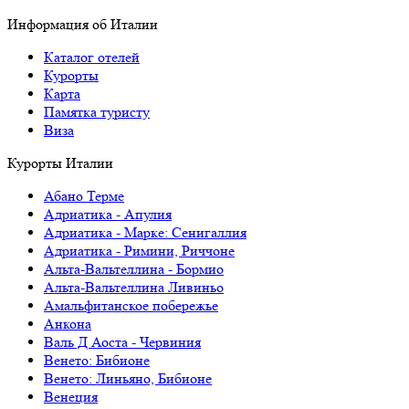
Информация об Италии
Каталог отелей
Курорты
Карта
Памятка туристу
Виза
Курорты Италии
Абано Терме
Адриатика - Апулия
Адриатика - Марке: Сенигаллия
Адриатика - Римини, Риччоне
Альта-Вальтеллина - Бормио
Альта-Вальтеллина Ливиньо
Амальфитанское побережье
Анкона
Валь Д Аоста - Червиния
Венето: Бибионе
Венето: Линьяно, Бибионе
Венеция