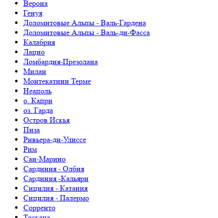
Верона
Генуя
Доломитовые Альпы - Валь-Гардена
Доломитовые Альпы - Валь-ди-Фасса
Калабрия
Лацио
Ломбардия-Презолана
Милан
Монтекатини Терме
Неаполь
о. Капри
оз. Гарда
Остров Искья
Пиза
Ривьера-ди-Улиссе
Рим
Сан-Марино
Сардиния - Олбия
Сардиния -Кальяри
Сицилия - Катания
Сицилия - Палермо
Сорренто
Тоскана