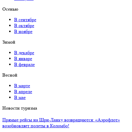
Осенью
В сентябре
В октябре
В ноябре
Зимой
В декабре
В январе
В феврале
Весной
В марте
В апреле
В мае
Новости туризма
Прямые рейсы на Шри-Ланку возвращаются: «Аэрофлот»
возобновляет полеты в Коломбо!