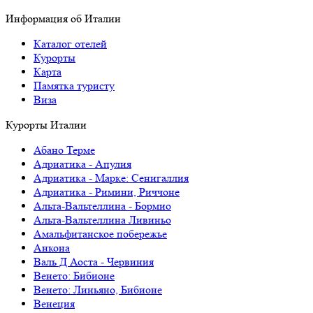
Информация об Италии
Каталог отелей
Курорты
Карта
Памятка туристу
Виза
Курорты Италии
Абано Терме
Адриатика - Апулия
Адриатика - Марке: Сенигаллия
Адриатика - Римини, Риччоне
Альта-Вальтеллина - Бормио
Альта-Вальтеллина Ливиньо
Амальфитанское побережье
Анкона
Валь Д Аоста - Червиния
Венето: Бибионе
Венето: Линьяно, Бибионе
Венеция