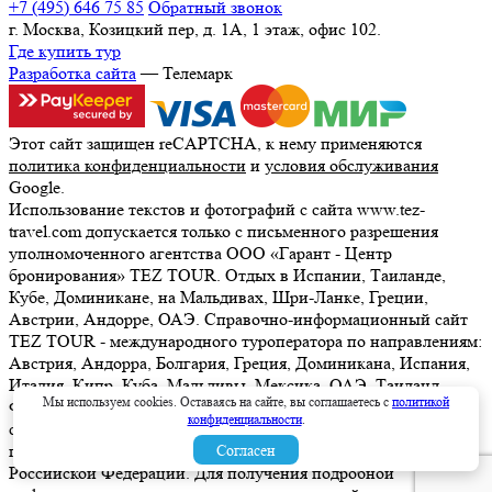
+7 (495) 646 75 85
Обратный звонок
г. Москва, Козицкий пер, д. 1А, 1 этаж, офис 102.
Где купить тур
Разработка сайта
— Телемарк
Этот сайт защищен reCAPTCHA, к нему применяются
политика конфиденциальности
и
условия обслуживания
Google.
Использование текстов и фотографий с сайта www.tez-
travel.com допускается только с письменного разрешения
уполномоченного агентства ООО «Гарант - Центр
бронирования» TEZ TOUR. Отдых в Испании, Таиланде,
Кубе, Доминикане, на Мальдивах, Шри-Ланке, Греции,
Австрии, Андорре, ОАЭ. Справочно-информационный сайт
TEZ TOUR - международного туроператора по направлениям:
Австрия, Андорра, Болгария, Греция, Доминикана, Испания,
Италия, Кипр, Куба, Мальдивы, Мексика, ОАЭ, Таиланд,
Мы используем cookies. Оставаясь на сайте, вы соглашаетесь с
политикой
Франция, Шри-Ланка. Информация о ценах, указанная на
конфиденциальности
.
сайте, не является ни рекламой, ни офертой. определяемой
положениями Статьи 437 (2) Гражданского кодекса
Согласен
Российской Федерации. Для получения подробной