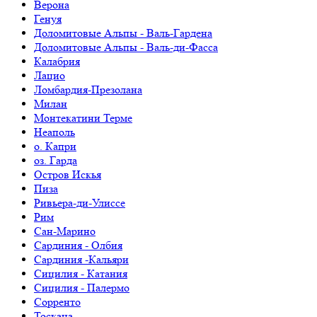
Верона
Генуя
Доломитовые Альпы - Валь-Гардена
Доломитовые Альпы - Валь-ди-Фасса
Калабрия
Лацио
Ломбардия-Презолана
Милан
Монтекатини Терме
Неаполь
о. Капри
оз. Гарда
Остров Искья
Пиза
Ривьера-ди-Улиссе
Рим
Сан-Марино
Сардиния - Олбия
Сардиния -Кальяри
Сицилия - Катания
Сицилия - Палермо
Сорренто
Тоскана