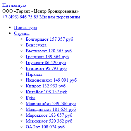
На главную
ООО «
Гарант
- Центр бронирования»
+7 (495) 646 75 85
Мы вам перезвоним
Поиск тура
Cтраны
Болгария
от 157 357 руб
Венесуэла
Вьетнам
от 120 565 руб
Греция
от 139 364 руб
Грузия
от 86 420 руб
Египет
от 95 793 руб
Израиль
Индонезия
от 149 091 руб
Кипр
от 132 953 руб
Китай
от 108 157 руб
Куба
Маврикий
от 239 586 руб
Мальдивы
от 181 624 руб
Марокко
от 183 057 руб
Мексика
от 520 362 руб
ОАЭ
от 108 074 руб