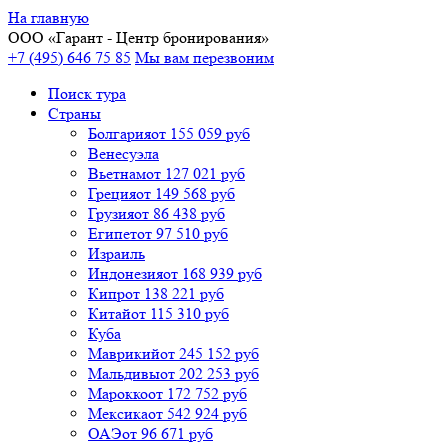
На главную
ООО «
Гарант
- Центр бронирования»
+7 (495) 646 75 85
Мы вам перезвоним
Поиск тура
Cтраны
Болгария
от 155 059 руб
Венесуэла
Вьетнам
от 127 021 руб
Греция
от 149 568 руб
Грузия
от 86 438 руб
Египет
от 97 510 руб
Израиль
Индонезия
от 168 939 руб
Кипр
от 138 221 руб
Китай
от 115 310 руб
Куба
Маврикий
от 245 152 руб
Мальдивы
от 202 253 руб
Марокко
от 172 752 руб
Мексика
от 542 924 руб
ОАЭ
от 96 671 руб