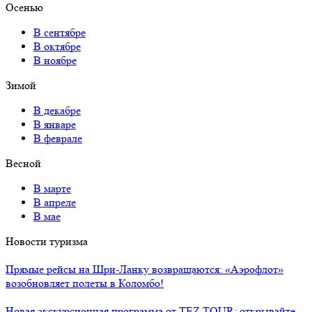
Осенью
В сентябре
В октябре
В ноябре
Зимой
В декабре
В январе
В феврале
Весной
В марте
В апреле
В мае
Новости туризма
Прямые рейсы на Шри-Ланку возвращаются: «Аэрофлот»
возобновляет полеты в Коломбо!
Новая экскурсионная программа от TEZ TOUR: открывайте