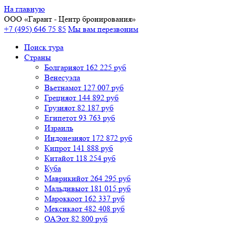
На главную
ООО «
Гарант
- Центр бронирования»
+7 (495) 646 75 85
Мы вам перезвоним
Поиск тура
Cтраны
Болгария
от 162 225 руб
Венесуэла
Вьетнам
от 127 007 руб
Греция
от 144 892 руб
Грузия
от 82 187 руб
Египет
от 93 763 руб
Израиль
Индонезия
от 172 872 руб
Кипр
от 141 888 руб
Китай
от 118 254 руб
Куба
Маврикий
от 264 295 руб
Мальдивы
от 181 015 руб
Марокко
от 162 337 руб
Мексика
от 482 408 руб
ОАЭ
от 82 800 руб