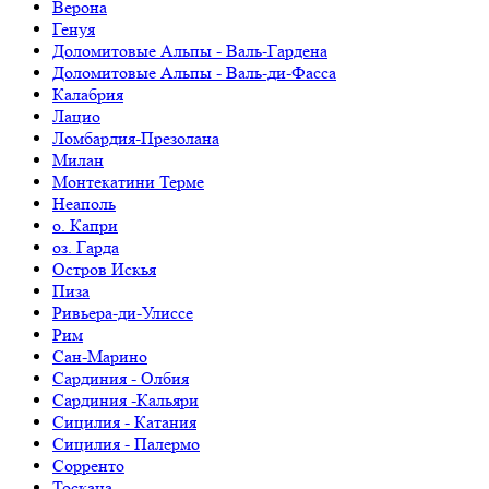
Верона
Генуя
Доломитовые Альпы - Валь-Гардена
Доломитовые Альпы - Валь-ди-Фасса
Калабрия
Лацио
Ломбардия-Презолана
Милан
Монтекатини Терме
Неаполь
о. Капри
оз. Гарда
Остров Искья
Пиза
Ривьера-ди-Улиссе
Рим
Сан-Марино
Сардиния - Олбия
Сардиния -Кальяри
Сицилия - Катания
Сицилия - Палермо
Сорренто
Тоскана