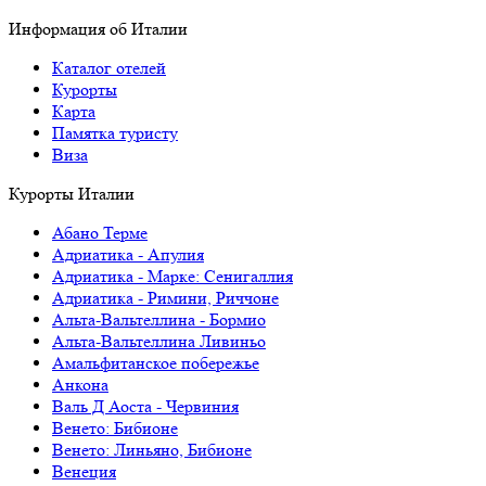
Информация об Италии
Каталог отелей
Курорты
Карта
Памятка туристу
Виза
Курорты Италии
Абано Терме
Адриатика - Апулия
Адриатика - Марке: Сенигаллия
Адриатика - Римини, Риччоне
Альта-Вальтеллина - Бормио
Альта-Вальтеллина Ливиньо
Амальфитанское побережье
Анкона
Валь Д Аоста - Червиния
Венето: Бибионе
Венето: Линьяно, Бибионе
Венеция