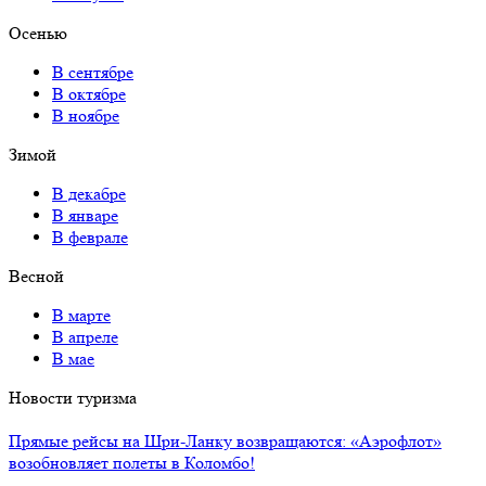
Осенью
В сентябре
В октябре
В ноябре
Зимой
В декабре
В январе
В феврале
Весной
В марте
В апреле
В мае
Новости туризма
Прямые рейсы на Шри-Ланку возвращаются: «Аэрофлот»
возобновляет полеты в Коломбо!