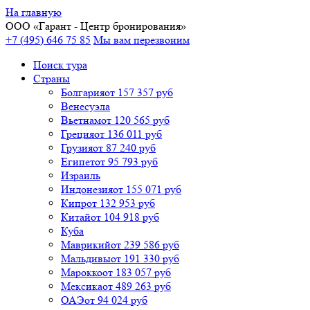
На главную
ООО «
Гарант
- Центр бронирования»
+7 (495) 646 75 85
Мы вам перезвоним
Поиск тура
Cтраны
Болгария
от 157 357 руб
Венесуэла
Вьетнам
от 120 565 руб
Греция
от 136 011 руб
Грузия
от 87 240 руб
Египет
от 95 793 руб
Израиль
Индонезия
от 155 071 руб
Кипр
от 132 953 руб
Китай
от 104 918 руб
Куба
Маврикий
от 239 586 руб
Мальдивы
от 191 330 руб
Марокко
от 183 057 руб
Мексика
от 489 263 руб
ОАЭ
от 94 024 руб