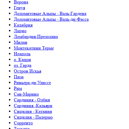
Верона
Генуя
Доломитовые Альпы - Валь-Гардена
Доломитовые Альпы - Валь-ди-Фасса
Калабрия
Лацио
Ломбардия-Презолана
Милан
Монтекатини Терме
Неаполь
о. Капри
оз. Гарда
Остров Искья
Пиза
Ривьера-ди-Улиссе
Рим
Сан-Марино
Сардиния - Олбия
Сардиния -Кальяри
Сицилия - Катания
Сицилия - Палермо
Сорренто
Тоскана