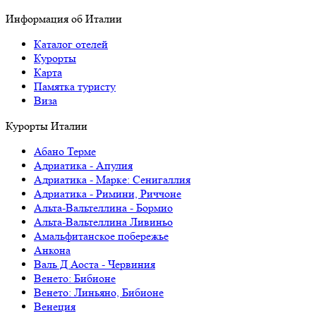
Информация об Италии
Каталог отелей
Курорты
Карта
Памятка туристу
Виза
Курорты Италии
Абано Терме
Адриатика - Апулия
Адриатика - Марке: Сенигаллия
Адриатика - Римини, Риччоне
Альта-Вальтеллина - Бормио
Альта-Вальтеллина Ливиньо
Амальфитанское побережье
Анкона
Валь Д Аоста - Червиния
Венето: Бибионе
Венето: Линьяно, Бибионе
Венеция