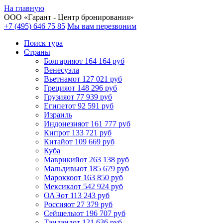
На главную
ООО «
Гарант
- Центр бронирования»
+7 (495) 646 75 85
Мы вам перезвоним
Поиск тура
Cтраны
Болгария
от 164 164 руб
Венесуэла
Вьетнам
от 127 021 руб
Греция
от 148 296 руб
Грузия
от 77 939 руб
Египет
от 92 591 руб
Израиль
Индонезия
от 161 777 руб
Кипр
от 133 721 руб
Китай
от 109 669 руб
Куба
Маврикий
от 263 138 руб
Мальдивы
от 185 679 руб
Марокко
от 163 850 руб
Мексика
от 542 924 руб
ОАЭ
от 113 243 руб
Россия
от 27 379 руб
Сейшелы
от 196 707 руб
Таиланд
от 121 636 руб