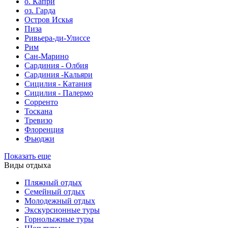
о. Капри
оз. Гарда
Остров Искья
Пиза
Ривьера-ди-Улиссе
Рим
Сан-Марино
Сардиния - Олбия
Сардиния -Кальяри
Сицилия - Катания
Сицилия - Палермо
Сорренто
Тоскана
Тревизо
Флоренция
Фьюджи
Показать еще
Виды отдыха
Пляжный отдых
Семейный отдых
Молодежный отдых
Экскурсионные туры
Горнолыжные туры