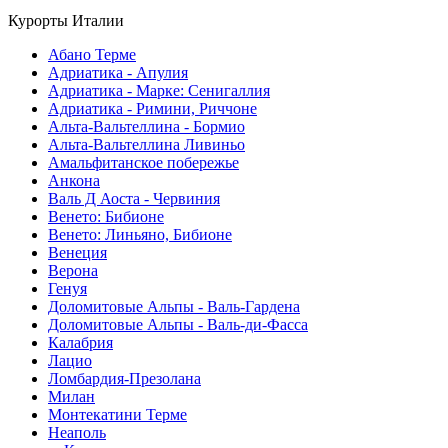
Курорты Италии
Абано Терме
Адриатика - Апулия
Адриатика - Марке: Сенигаллия
Адриатика - Римини, Риччоне
Альта-Вальтеллина - Бормио
Альта-Вальтеллина Ливиньо
Амальфитанское побережье
Анкона
Валь Д Аоста - Червиния
Венето: Бибионе
Венето: Линьяно, Бибионе
Венеция
Верона
Генуя
Доломитовые Альпы - Валь-Гардена
Доломитовые Альпы - Валь-ди-Фасса
Калабрия
Лацио
Ломбардия-Презолана
Милан
Монтекатини Терме
Неаполь