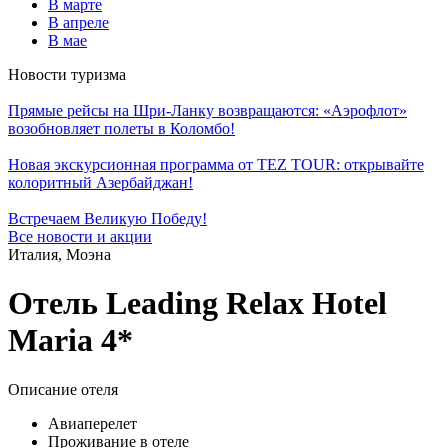
В марте
В апреле
В мае
Новости туризма
Прямые рейсы на Шри-Ланку возвращаются: «Аэрофлот»
возобновляет полеты в Коломбо!
Новая экскурсионная программа от TEZ TOUR: открывайте
колоритный Азербайджан!
Встречаем Великую Победу!
Все новости и акции
Италия, Моэна
Отель Leading Relax Hotel
Maria 4*
Описание отеля
Авиаперелет
Проживание в отеле