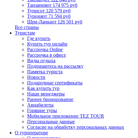
Танзания
от 174 975 руб
Тунис
от 120 579 руб
Турция
от 71 594 руб
Шри-Ланка
от 126 501 руб
Все страны
Туристам
Где купить
Купить тур онлайн
Рассрочка Online
Рассрочка в офисе
Виды отдыха
Подпишитесь на рассылку
Памятка туриста
Новости
Подарочные сертификаты
Как купить тур
Наши менеджеры
Раннее бронирование
Авиабилеты
Горящие туры
Мобильное приложение TEZ TOUR
Персональные данные
Согласие на обработку персональных данных
О туроператоре