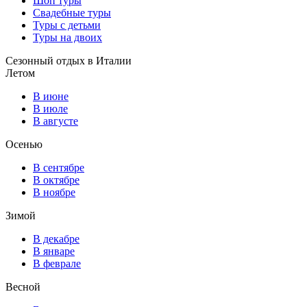
Шоп туры
Свадебные туры
Туры с детьми
Туры на двоих
Сезонный отдых в Италии
Летом
В июне
В июле
В августе
Осенью
В сентябре
В октябре
В ноябре
Зимой
В декабре
В январе
В феврале
Весной