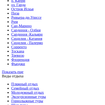
о. Капри
оз. Гарда
Остров Искья
Пиза
Ривьера-ди-Улиссе
Рим
Сан-Марино
Сардиния - Олбия
Сардиния -Кальяри
Сицилия - Катания
Сицилия - Палермо
Сорренто
Тоскана
Тревизо
Флоренция
Фьюджи
Показать еще
Виды отдыха
Пляжный отдых
Семейный отдых
Молодежный отдых
Экскурсионные туры
Горнолыжные туры