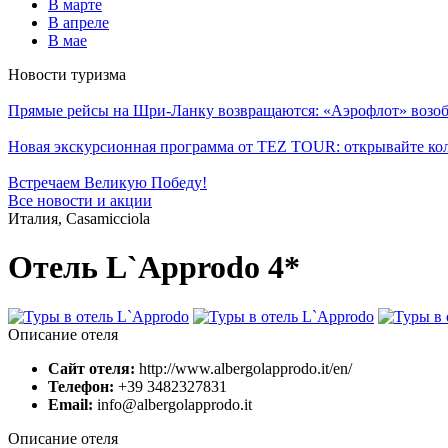
В марте
В апреле
В мае
Новости туризма
Прямые рейсы на Шри-Ланку возвращаются: «Аэрофлот» возоб
Новая экскурсионная программа от TEZ TOUR: открывайте ко
Встречаем Великую Победу!
Все новости и акции
Италия, Casamicciola
Отель L`Approdo 4*
Описание отеля
Сайт отеля:
http://www.albergolapprodo.it/en/
Телефон:
+39 3482327831
Email:
info@albergolapprodo.it
Описание отеля