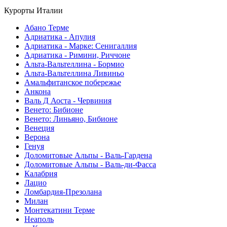
Курорты Италии
Абано Терме
Адриатика - Апулия
Адриатика - Марке: Сенигаллия
Адриатика - Римини, Риччоне
Альта-Вальтеллина - Бормио
Альта-Вальтеллина Ливиньо
Амальфитанское побережье
Анкона
Валь Д Аоста - Червиния
Венето: Бибионе
Венето: Линьяно, Бибионе
Венеция
Верона
Генуя
Доломитовые Альпы - Валь-Гардена
Доломитовые Альпы - Валь-ди-Фасса
Калабрия
Лацио
Ломбардия-Презолана
Милан
Монтекатини Терме
Неаполь