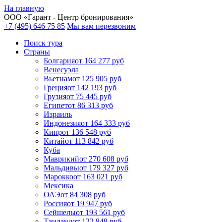
На главную
ООО «
Гарант
- Центр бронирования»
+7 (495) 646 75 85
Мы вам перезвоним
Поиск тура
Cтраны
Болгария
от 164 277 руб
Венесуэла
Вьетнам
от 125 905 руб
Греция
от 142 193 руб
Грузия
от 75 445 руб
Египет
от 86 313 руб
Израиль
Индонезия
от 164 333 руб
Кипр
от 136 548 руб
Китай
от 113 842 руб
Куба
Маврикий
от 270 608 руб
Мальдивы
от 179 327 руб
Марокко
от 163 021 руб
Мексика
ОАЭ
от 84 308 руб
Россия
от 19 947 руб
Сейшелы
от 193 561 руб
Таиланд
от 122 848 руб