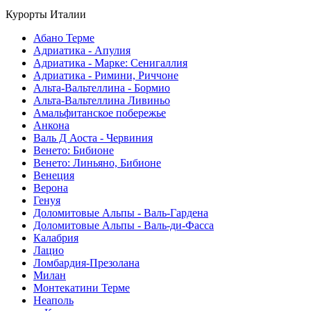
Курорты Италии
Абано Терме
Адриатика - Апулия
Адриатика - Марке: Сенигаллия
Адриатика - Римини, Риччоне
Альта-Вальтеллина - Бормио
Альта-Вальтеллина Ливиньо
Амальфитанское побережье
Анкона
Валь Д Аоста - Червиния
Венето: Бибионе
Венето: Линьяно, Бибионе
Венеция
Верона
Генуя
Доломитовые Альпы - Валь-Гардена
Доломитовые Альпы - Валь-ди-Фасса
Калабрия
Лацио
Ломбардия-Презолана
Милан
Монтекатини Терме
Неаполь