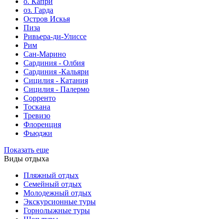
о. Капри
оз. Гарда
Остров Искья
Пиза
Ривьера-ди-Улиссе
Рим
Сан-Марино
Сардиния - Олбия
Сардиния -Кальяри
Сицилия - Катания
Сицилия - Палермо
Сорренто
Тоскана
Тревизо
Флоренция
Фьюджи
Показать еще
Виды отдыха
Пляжный отдых
Семейный отдых
Молодежный отдых
Экскурсионные туры
Горнолыжные туры