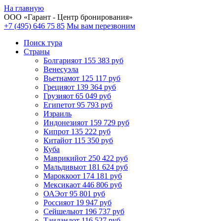
На главную
ООО «
Гарант
- Центр бронирования»
+7 (495) 646 75 85
Мы вам перезвоним
Поиск тура
Cтраны
Болгария
от 155 383 руб
Венесуэла
Вьетнам
от 125 117 руб
Греция
от 139 364 руб
Грузия
от 65 049 руб
Египет
от 95 793 руб
Израиль
Индонезия
от 159 729 руб
Кипр
от 135 222 руб
Китай
от 115 350 руб
Куба
Маврикий
от 250 422 руб
Мальдивы
от 181 624 руб
Марокко
от 174 181 руб
Мексика
от 446 806 руб
ОАЭ
от 95 801 руб
Россия
от 19 947 руб
Сейшелы
от 196 737 руб
Таиланд
от 116 527 руб