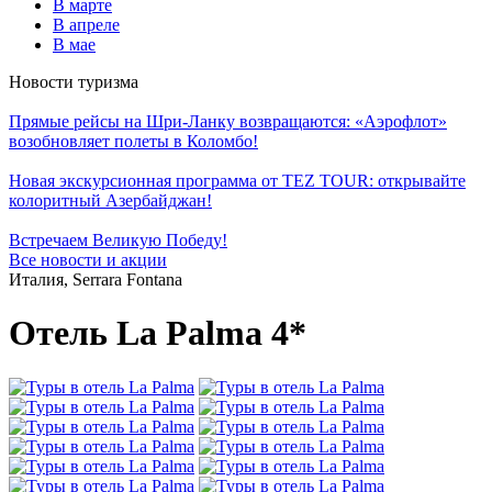
В марте
В апреле
В мае
Новости туризма
Прямые рейсы на Шри-Ланку возвращаются: «Аэрофлот»
возобновляет полеты в Коломбо!
Новая экскурсионная программа от TEZ TOUR: открывайте
колоритный Азербайджан!
Встречаем Великую Победу!
Все новости и акции
Италия, Serrara Fontana
Отель La Palma 4*