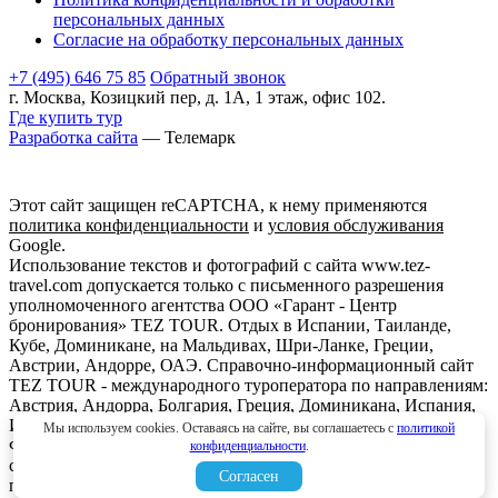
персональных данных
Согласие на обработку персональных данных
+7 (495) 646 75 85
Обратный звонок
г. Москва, Козицкий пер, д. 1А, 1 этаж, офис 102.
Где купить тур
Разработка сайта
— Телемарк
Этот сайт защищен reCAPTCHA, к нему применяются
политика конфиденциальности
и
условия обслуживания
Google.
Использование текстов и фотографий с сайта www.tez-
travel.com допускается только с письменного разрешения
уполномоченного агентства ООО «Гарант - Центр
бронирования» TEZ TOUR. Отдых в Испании, Таиланде,
Кубе, Доминикане, на Мальдивах, Шри-Ланке, Греции,
Австрии, Андорре, ОАЭ. Справочно-информационный сайт
TEZ TOUR - международного туроператора по направлениям:
Австрия, Андорра, Болгария, Греция, Доминикана, Испания,
Италия, Кипр, Куба, Мальдивы, Мексика, ОАЭ, Таиланд,
Мы используем cookies. Оставаясь на сайте, вы соглашаетесь с
политикой
Франция, Шри-Ланка. Информация о ценах, указанная на
конфиденциальности
.
сайте, не является ни рекламой, ни офертой. определяемой
Согласен
положениями Статьи 437 (2) Гражданского кодекса