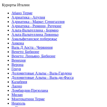
Курорты Италии
Абано Терме
Адриатика - Апулия
Адриатика - Марке: Сенигаллия
Адриатика - Римини, Риччоне
Альта-Вальтеллина - Бормио
Альта-Вальтеллина Ливиньо
Амальфитанское побережье
Анкона
Валь Д Аоста - Червиния
Венето: Бибионе
Венето: Линьяно, Бибионе
Венеция
Верона
Генуя
Доломитовые Альпы - Валь-Гардена
Доломитовые Альпы - Валь-ди-Фасса
Калабрия
Лацио
Ломбардия-Презолана
Милан
Монтекатини Терме
Неаполь