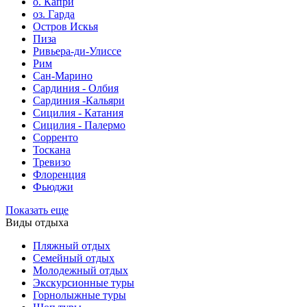
о. Капри
оз. Гарда
Остров Искья
Пиза
Ривьера-ди-Улиссе
Рим
Сан-Марино
Сардиния - Олбия
Сардиния -Кальяри
Сицилия - Катания
Сицилия - Палермо
Сорренто
Тоскана
Тревизо
Флоренция
Фьюджи
Показать еще
Виды отдыха
Пляжный отдых
Семейный отдых
Молодежный отдых
Экскурсионные туры
Горнолыжные туры