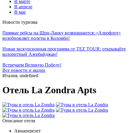
В марте
В апреле
В мае
Новости туризма
Прямые рейсы на Шри-Ланку возвращаются: «Аэрофлот»
возобновляет полеты в Коломбо!
Новая экскурсионная программа от TEZ TOUR: открывайте
колоритный Азербайджан!
Встречаем Великую Победу!
Все новости и акции
Италия, undefined
Отель La Zondra Apts
Описание отеля
Авиаперелет