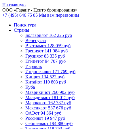
На главную
ООО «
Гарант
- Центр бронирования»
+7 (495) 646 75 85
Мы вам перезвоним
Поиск тура
Cтраны
Болгария
от 162 225 руб
Венесуэла
Вьетнам
от 128 059 руб
Греция
от 141 984 руб
Грузия
от 83 335 руб
Египет
от 94 707 руб
Израиль
Индонезия
от 171 769 руб
Кипр
от 134 522 руб
Китай
от 110 803 руб
Куба
Маврикий
от 260 902 руб
Мальдивы
от 181 015 руб
Марокко
от 162 337 руб
Мексика
от 537 676 руб
ОАЭ
от 94 364 руб
Россия
от 19 947 руб
Сейшелы
от 194 880 руб
Таиланд
от 118 753 руб