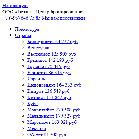
На главную
ООО «
Гарант
- Центр бронирования»
+7 (495) 646 75 85
Мы вам перезвоним
Поиск тура
Cтраны
Болгария
от 164 277 руб
Венесуэла
Вьетнам
от 125 905 руб
Греция
от 142 193 руб
Грузия
от 75 445 руб
Египет
от 86 313 руб
Израиль
Индонезия
от 164 333 руб
Кипр
от 136 548 руб
Китай
от 113 842 руб
Куба
Маврикий
от 270 608 руб
Мальдивы
от 179 327 руб
Марокко
от 163 021 руб
Мексика
ОАЭ
от 84 308 руб