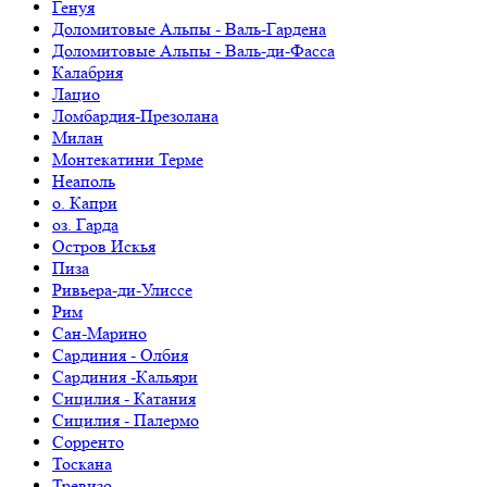
Генуя
Доломитовые Альпы - Валь-Гардена
Доломитовые Альпы - Валь-ди-Фасса
Калабрия
Лацио
Ломбардия-Презолана
Милан
Монтекатини Терме
Неаполь
о. Капри
оз. Гарда
Остров Искья
Пиза
Ривьера-ди-Улиссе
Рим
Сан-Марино
Сардиния - Олбия
Сардиния -Кальяри
Сицилия - Катания
Сицилия - Палермо
Сорренто
Тоскана
Тревизо