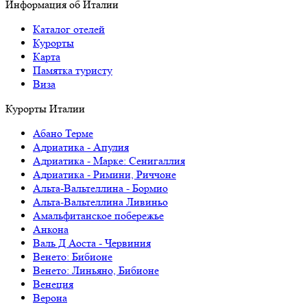
Информация об Италии
Каталог отелей
Курорты
Карта
Памятка туристу
Виза
Курорты Италии
Абано Терме
Адриатика - Апулия
Адриатика - Марке: Сенигаллия
Адриатика - Римини, Риччоне
Альта-Вальтеллина - Бормио
Альта-Вальтеллина Ливиньо
Амальфитанское побережье
Анкона
Валь Д Аоста - Червиния
Венето: Бибионе
Венето: Линьяно, Бибионе
Венеция
Верона