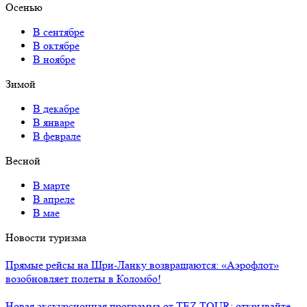
Осенью
В сентябре
В октябре
В ноябре
Зимой
В декабре
В январе
В феврале
Весной
В марте
В апреле
В мае
Новости туризма
Прямые рейсы на Шри-Ланку возвращаются: «Аэрофлот»
возобновляет полеты в Коломбо!
Новая экскурсионная программа от TEZ TOUR: открывайте