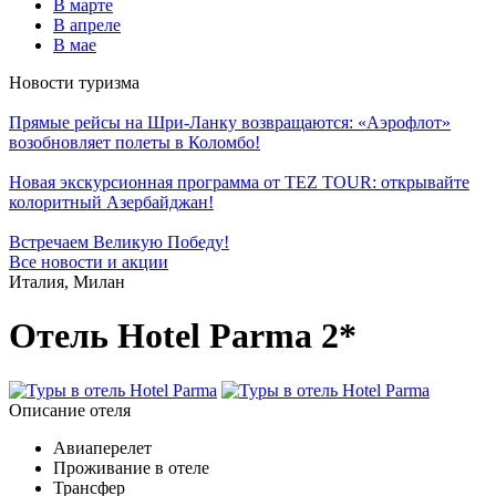
В марте
В апреле
В мае
Новости туризма
Прямые рейсы на Шри-Ланку возвращаются: «Аэрофлот»
возобновляет полеты в Коломбо!
Новая экскурсионная программа от TEZ TOUR: открывайте
колоритный Азербайджан!
Встречаем Великую Победу!
Все новости и акции
Италия, Милан
Отель Hotel Parma 2*
Описание отеля
Авиаперелет
Проживание в отеле
Трансфер