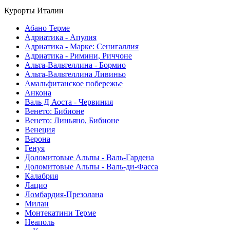
Курорты Италии
Абано Терме
Адриатика - Апулия
Адриатика - Марке: Сенигаллия
Адриатика - Римини, Риччоне
Альта-Вальтеллина - Бормио
Альта-Вальтеллина Ливиньо
Амальфитанское побережье
Анкона
Валь Д Аоста - Червиния
Венето: Бибионе
Венето: Линьяно, Бибионе
Венеция
Верона
Генуя
Доломитовые Альпы - Валь-Гардена
Доломитовые Альпы - Валь-ди-Фасса
Калабрия
Лацио
Ломбардия-Презолана
Милан
Монтекатини Терме
Неаполь