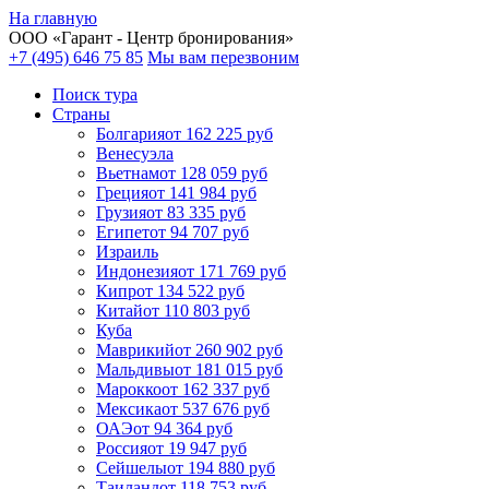
На главную
ООО «
Гарант
- Центр бронирования»
+7 (495) 646 75 85
Мы вам перезвоним
Поиск тура
Cтраны
Болгария
от 162 225 руб
Венесуэла
Вьетнам
от 128 059 руб
Греция
от 141 984 руб
Грузия
от 83 335 руб
Египет
от 94 707 руб
Израиль
Индонезия
от 171 769 руб
Кипр
от 134 522 руб
Китай
от 110 803 руб
Куба
Маврикий
от 260 902 руб
Мальдивы
от 181 015 руб
Марокко
от 162 337 руб
Мексика
от 537 676 руб
ОАЭ
от 94 364 руб
Россия
от 19 947 руб
Сейшелы
от 194 880 руб
Таиланд
от 118 753 руб