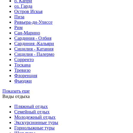
о. Капри
оз. Гарда
Остров Искья
Пиза
Ривьера-ди-Улиссе
Рим
Сан-Марино
Сардиния - Олбия
Сардиния -Кальяри
Сицилия - Катания
Сицилия - Палермо
Сорренто
Тоскана
Тревизо
Флоренция
Фьюджи
Показать еще
Виды отдыха
Пляжный отдых
Семейный отдых
Молодежный отдых
Экскурсионные туры
Горнолыжные туры