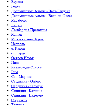
Верона
Генуя
Доломитовые Альпы - Валь-Гардена
Доломитовые Альпы - Валь-ди-Фасса
Калабрия
Лацио
Ломбардия-Презолана
Милан
Монтекатини Терме
Неаполь
о. Капри
оз. Гарда
Остров Искья
Пиза
Ривьера-ди-Улиссе
Рим
Сан-Марино
Сардиния - Олбия
Сардиния -Кальяри
Сицилия - Катания
Сицилия - Палермо
Сорренто
Тоскана