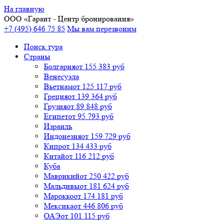
На главную
ООО «
Гарант
- Центр бронирования»
+7 (495) 646 75 85
Мы вам перезвоним
Поиск тура
Cтраны
Болгария
от 155 383 руб
Венесуэла
Вьетнам
от 125 117 руб
Греция
от 139 364 руб
Грузия
от 89 848 руб
Египет
от 95 793 руб
Израиль
Индонезия
от 159 729 руб
Кипр
от 134 433 руб
Китай
от 116 212 руб
Куба
Маврикий
от 250 422 руб
Мальдивы
от 181 624 руб
Марокко
от 174 181 руб
Мексика
от 446 806 руб
ОАЭ
от 101 115 руб