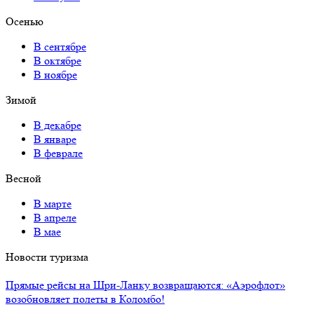
Осенью
В сентябре
В октябре
В ноябре
Зимой
В декабре
В январе
В феврале
Весной
В марте
В апреле
В мае
Новости туризма
Прямые рейсы на Шри-Ланку возвращаются: «Аэрофлот»
возобновляет полеты в Коломбо!