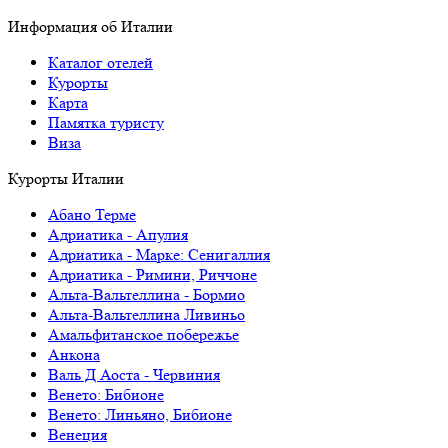
Информация об Италии
Каталог отелей
Курорты
Карта
Памятка туристу
Виза
Курорты Италии
Абано Терме
Адриатика - Апулия
Адриатика - Марке: Сенигаллия
Адриатика - Римини, Риччоне
Альта-Вальтеллина - Бормио
Альта-Вальтеллина Ливиньо
Амальфитанское побережье
Анкона
Валь Д Аоста - Червиния
Венето: Бибионе
Венето: Линьяно, Бибионе
Венеция