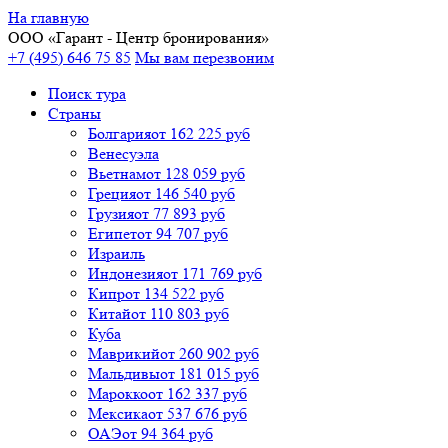
На главную
ООО «
Гарант
- Центр бронирования»
+7 (495) 646 75 85
Мы вам перезвоним
Поиск тура
Cтраны
Болгария
от 162 225 руб
Венесуэла
Вьетнам
от 128 059 руб
Греция
от 146 540 руб
Грузия
от 77 893 руб
Египет
от 94 707 руб
Израиль
Индонезия
от 171 769 руб
Кипр
от 134 522 руб
Китай
от 110 803 руб
Куба
Маврикий
от 260 902 руб
Мальдивы
от 181 015 руб
Марокко
от 162 337 руб
Мексика
от 537 676 руб
ОАЭ
от 94 364 руб