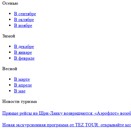
Осенью
В сентябре
В октябре
В ноябре
Зимой
В декабре
В январе
В феврале
Весной
В марте
В апреле
В мае
Новости туризма
Прямые рейсы на Шри-Ланку возвращаются: «Аэрофлот» возоб
Новая экскурсионная программа от TEZ TOUR: открывайте ко