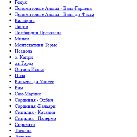
Генуя
Доломитовые Альпы - Валь-Гардена
Доломитовые Альпы - Валь-ди-Фасса
Калабрия
Лацио
Ломбардия-Презолана
Милан
Монтекатини Терме
Неаполь
о. Капри
оз. Гарда
Остров Искья
Пиза
Ривьера-ди-Улиссе
Рим
Сан-Марино
Сардиния - Олбия
Сардиния -Кальяри
Сицилия - Катания
Сицилия - Палермо
Сорренто
Тоскана
Тревизо