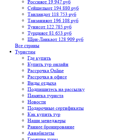
Россия
от 19 947 руб
Сейшелы
от 194 880 руб
Таиланд
от 118 753 руб
Танзания
от 196 108 руб
Тунис
от 122 785 руб
Турция
от 81 653 руб
Шри-Ланка
от 128 909 руб
Все страны
Туристам
Где купить
Купить тур онлайн
Рассрочка Online
Рассрочка в офисе
Виды отдыха
Подпишитесь на рассылку
Памятка туриста
Новости
Подарочные сертификаты
Как купить тур
Наши менеджеры
Раннее бронирование
Авиабилеты
Горящие туры