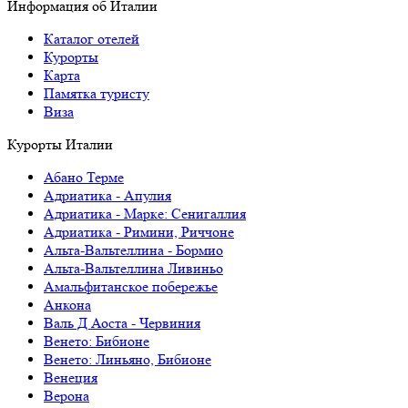
Информация об Италии
Каталог отелей
Курорты
Карта
Памятка туристу
Виза
Курорты Италии
Абано Терме
Адриатика - Апулия
Адриатика - Марке: Сенигаллия
Адриатика - Римини, Риччоне
Альта-Вальтеллина - Бормио
Альта-Вальтеллина Ливиньо
Амальфитанское побережье
Анкона
Валь Д Аоста - Червиния
Венето: Бибионе
Венето: Линьяно, Бибионе
Венеция
Верона