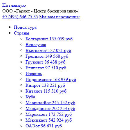
На главную
ООО «
Гарант
- Центр бронирования»
+7 (495) 646 75 85
Мы вам перезвоним
Поиск тура
Cтраны
Болгария
от 155 059 руб
Венесуэла
Вьетнам
от 127 021 руб
Греция
от 149 568 руб
Грузия
от 86 438 руб
Египет
от 97 510 руб
Израиль
Индонезия
от 168 939 руб
Кипр
от 138 221 руб
Китай
от 115 310 руб
Куба
Маврикий
от 245 152 руб
Мальдивы
от 202 253 руб
Марокко
от 172 752 руб
Мексика
от 542 924 руб
ОАЭ
от 96 671 руб