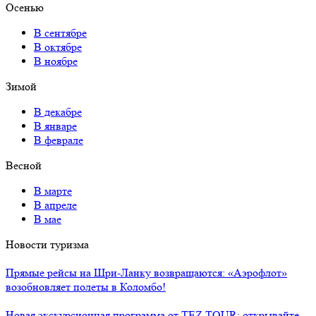
Осенью
В сентябре
В октябре
В ноябре
Зимой
В декабре
В январе
В феврале
Весной
В марте
В апреле
В мае
Новости туризма
Прямые рейсы на Шри-Ланку возвращаются: «Аэрофлот»
возобновляет полеты в Коломбо!
Новая экскурсионная программа от TEZ TOUR: открывайте