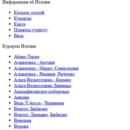
Информация об Италии
Каталог отелей
Курорты
Карта
Памятка туристу
Виза
Курорты Италии
Абано Терме
Адриатика - Апулия
Адриатика - Марке: Сенигаллия
Адриатика - Римини, Риччоне
Альта-Вальтеллина - Бормио
Альта-Вальтеллина Ливиньо
Амальфитанское побережье
Анкона
Валь Д Аоста - Червиния
Венето: Бибионе
Венето: Линьяно, Бибионе
Венеция
Верона