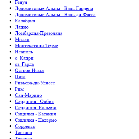
Генуя
Доломитовые Альпы - Валь-Гардена
Доломитовые Альпы - Валь-ди-Фасса
Калабрия
Лацио
Ломбардия-Презолана
Милан
Монтекатини Терме
Неаполь
о. Капри
оз. Гарда
Остров Искья
Пиза
Ривьера-ди-Улиссе
Рим
Сан-Марино
Сардиния - Олбия
Сардиния -Кальяри
Сицилия - Катания
Сицилия - Палермо
Сорренто
Тоскана
Тревизо