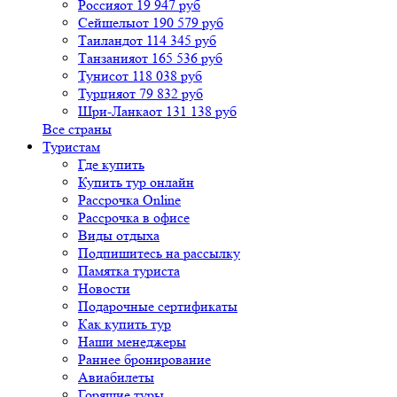
Россия
от 19 947 руб
Сейшелы
от 190 579 руб
Таиланд
от 114 345 руб
Танзания
от 165 536 руб
Тунис
от 118 038 руб
Турция
от 79 832 руб
Шри-Ланка
от 131 138 руб
Все страны
Туристам
Где купить
Купить тур онлайн
Рассрочка Online
Рассрочка в офисе
Виды отдыха
Подпишитесь на рассылку
Памятка туриста
Новости
Подарочные сертификаты
Как купить тур
Наши менеджеры
Раннее бронирование
Авиабилеты
Горящие туры