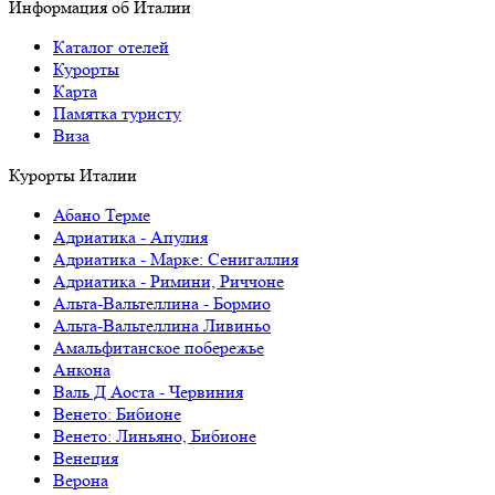
Информация об Италии
Каталог отелей
Курорты
Карта
Памятка туристу
Виза
Курорты Италии
Абано Терме
Адриатика - Апулия
Адриатика - Марке: Сенигаллия
Адриатика - Римини, Риччоне
Альта-Вальтеллина - Бормио
Альта-Вальтеллина Ливиньо
Амальфитанское побережье
Анкона
Валь Д Аоста - Червиния
Венето: Бибионе
Венето: Линьяно, Бибионе
Венеция
Верона