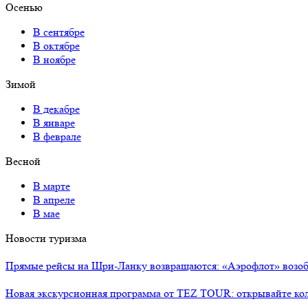
Осенью
В сентябре
В октябре
В ноябре
Зимой
В декабре
В январе
В феврале
Весной
В марте
В апреле
В мае
Новости туризма
Прямые рейсы на Шри-Ланку возвращаются: «Аэрофлот» возоб
Новая экскурсионная программа от TEZ TOUR: открывайте ко