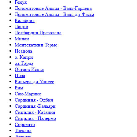
Генуя
Доломитовые Альпы - Валь-Гардена
Доломитовые Альпы - Валь-ди-Фасса
Калабрия
Лацио
Ломбардия-Презолана
Милан
Монтекатини Терме
Неаполь
о. Капри
оз. Гарда
Остров Искья
Пиза
Ривьера-ди-Улиссе
Рим
Сан-Марино
Сардиния - Олбия
Сардиния -Кальяри
Сицилия - Катания
Сицилия - Палермо
Сорренто
Тоскана
Тревизо